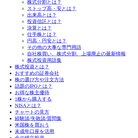
株式分割とは？
ストップ高・安とは？
出来高とは？
投資信託とは？
決算とは？
仕手株とは？
円高・円安とは？
その他の大事な専門用語
自社株買い、株式分割、上場廃止の最新情報
株式投資用語集
株式投資とは？
おすすめの証券会社
株の選び方や注文方法
話題のIPOとは？
お得な株主優待
1株から購入する
NISAとは？
チャートの見方
経験談/失敗談/質問集
米国株を買おう
未成年口座を活用
金の積立投資