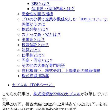
EPSとは？
信用残・信用倍率とは？
安全性を図る指標
プロの分析で企業を数値化した「IFISスコア」で
評価がラクに
株式分割とは？
ストップ高・安とは？
出来高とは？
投資信託とは？
決算とは？
仕手株とは？
円高・円安とは？
その他の大事な専門用語
自社株買い、株式分割、上場廃止の最新情報
株式投資用語集
カブスル（TOPページ）
こちらの記事は、
株式投資歴22年のカブスル
が執筆していま
す。
元手20万円、投資実績は2025年12月時点で+5,217万円。初心
者にも分かりやすい記事を心がけています。