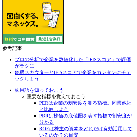
参考記事
プロの分析で企業を数値化した「IFISスコア」で評価
がラクに
銘柄スカウターとIFISスコアで企業をカンタンにチェ
ックしよう
株用語を知っておこう
重要な指標を覚えておこう
PERは企業の割安度を測る指標。同業他社
と比較しよう
PBRは株価の底値圏を表す指標で割安度が
分かる
ROEは株主の資本をどれだけ有効活用して
いるのか？の目安