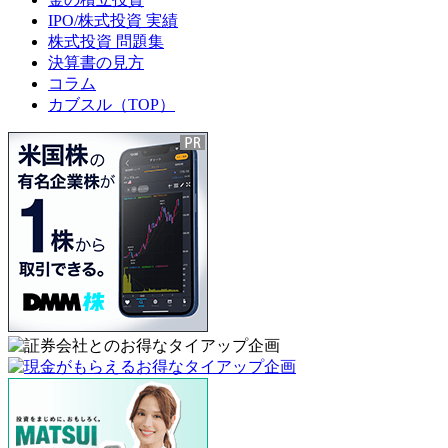
IPO/株式投資 実績
株式投資 問題集
決算書の見方
コラム
カブスル（TOP）