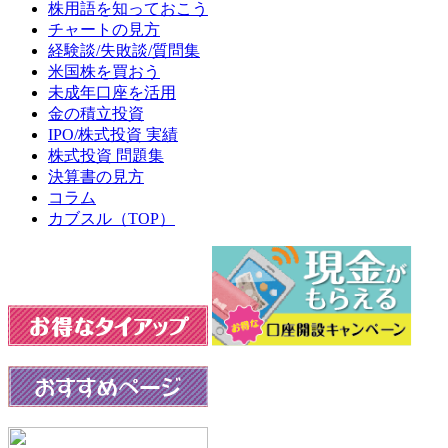
株用語を知っておこう
チャートの見方
経験談/失敗談/質問集
米国株を買おう
未成年口座を活用
金の積立投資
IPO/株式投資 実績
株式投資 問題集
決算書の見方
コラム
カブスル（TOP）