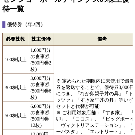
待一覧
優待券（年2回）
必要株数
株主優待
備考
1,000円分
の食事券
100株以上
(500円券2
枚)
3,000円分
※ 定められた期限内に未使用で最新
の食事券
券を返送することで、優待券3,000円
300株以上
(500円券6
につき、「なか卯親子丼の具」「ト
枚)
ッツァ」「すき家牛丼の具」等いず
6,000円分
セットと代替が可能
の食事券
※ ご利用対象店舗：「すき家」、「
500株以上
(500円券
卯」、「ココス」、 「ビッグボーイ
12枚)
「ヴィクトリアステーション」、「
ーパスタ」、「エルトリート」、「
12,000円