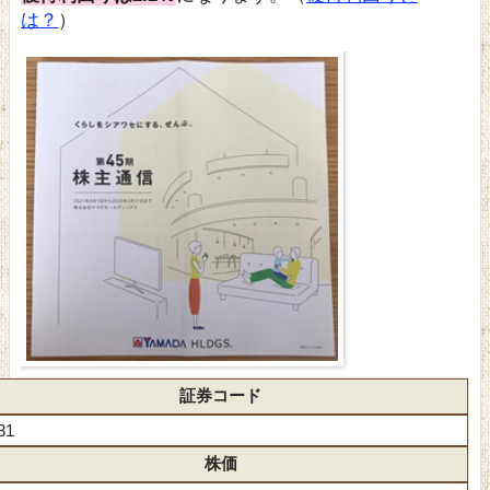
は？
）
証券コード
31
株価