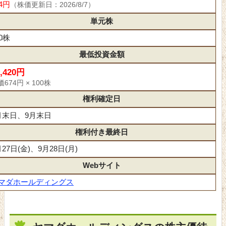
74円
（株価更新日：2026/8/7）
単元株
00株
最低投資金額
7,420円
674円 × 100株
権利確定日
月末日、9月末日
権利付き最終日
月27日(金)、9月28日(月)
Webサイト
マダホールディングス