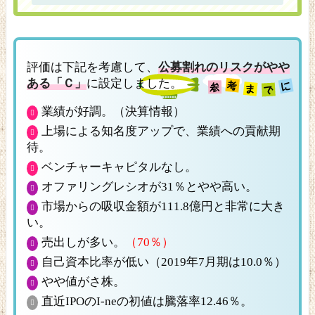
評価は下記を考慮して、
公募割れのリスクがやや
ある「Ｃ」
に設定しました。
業績が好調。（決算情報）
上場による知名度アップで、業績への貢献期
待。
ベンチャーキャピタルなし。
オファリングレシオが31％とやや高い。
市場からの吸収金額が111.8億円と非常に大き
い。
売出しが多い。
（70％）
自己資本比率が低い（2019年7月期は10.0％）
やや値がさ株。
直近IPOのI-neの初値は騰落率12.46％。