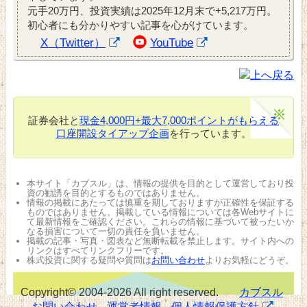
元手20万円、投資実績は2025年12月末で+5,217万円。
初心者にも分かりやすい記事を心がけています。
X（Twitter）
YouTube
証券会社と
現金4,000円+最大7,000ポイントがもらえる
口座開設タイアップ企画
を行っています。
本サイト「カブスル」は、情報の提供を目的として運営しており投
資の勧誘を目的とするものではありません。
情報の掲載にあたっては慎重を期しておりますが正確性を保証する
ものではありません。掲載している情報については各Webサイトに
て最新情報をご確認ください。これらの情報に基づいて被ったいか
なる損害について一切の責任を負いません。
掲載の記事・写真・図表など無断転載を禁止します。サイト内への
リンクはすべてリンクフリーです。
株式投資に関する疑問や質問は
お問い合わせ
よりお気軽にどうぞ。
Copyright© 2004-2026 All right reserved.
カブスル
お問い合わせ
運営者情報
個人情報保護方針