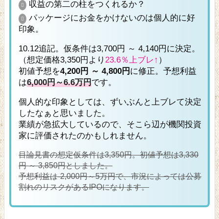
収益の第二の柱をつくれるか？
パッケージにお金をかけないのは個人的に好
印象。
10.12追記。仮条件は3,700円 ～ 4,140円に決定。
（想定価格3,350円より
23.6％上ブレ↑
）
初値予想を
4,200円 ～ 4,800円
に修正。予想利益
は
6,000円～6.6万円
です。
個人的な印象としては、ずいぶんと上ブレて決定
したなぁと思いました。
業績が急拡大しているので、そこら辺が機関投資
家に評価されたのかもしれません。
目論見書の想定仮条件は3,350円。初値予想は
3,330
としました。
円 ～ 3,850円
予想利益は
で、市況によっては公募
-2,000円～5万円
割れのリスクがあるIPOになります。