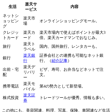
楽天サ
生活
内容
ービス
ネットシ
楽天市
ョッピン
オンラインショッピングモール。
場
グ
クレジッ
楽天カ
楽天市場内で使えばポイントが最大3
トカード
ード
倍。楽天カードマンでおなじみ。
楽天ト
旅行
国内、国外旅行。レンタカーも。
ラベル
楽天銀
証券会社との連携も可能なネット銀
銀行
行
行。（
紹介記事
）
楽天デ
出前・宅
ピザ、寿司、お弁当などネットで注
リバリ
配
文。
ー
楽天モ
携帯電話
第4の勢力として新登場。
バイル
楽天証
株式投資
トレードツールが優秀。情報も多い。
券
この他にも、美容関連、料理、写真、保険、車関連など生活