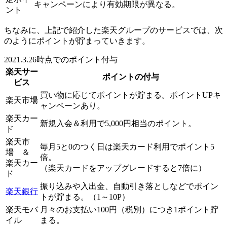
キャンペーンにより有効期限が異なる。
ント
ちなみに、上記で紹介した楽天グループのサービスでは、次
のようにポイントが貯まっていきます。
2021.3.26時点でのポイント付与
楽天サー
ポイントの付与
ビス
買い物に応じてポイントが貯まる。ポイントUPキ
楽天市場
ャンペーンあり。
楽天カー
新規入会＆利用で
5,000円相当のポイント
。
ド
楽天市
毎月5と0のつく日は楽天カード利用で
ポイント5
場 ＆
倍
。
楽天カー
（楽天カードをアップグレードすると7倍に）
ド
振り込みや入出金、自動引き落としなどでポイン
楽天銀行
トが貯まる。
（1～10P）
楽天モバ
月々のお支払い
100円（税別）につき1ポイント
貯
イル
まる。