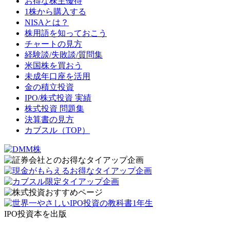
お得な株主優待
1株から購入する
NISAとは？
株用語を知っておこう
チャートの見方
経験談/失敗談/質問集
米国株を買おう
未成年口座を活用
金の積立投資
IPO/株式投資 実績
株式投資 問題集
決算書の見方
カブスル（TOP）
IPO投資本を出版