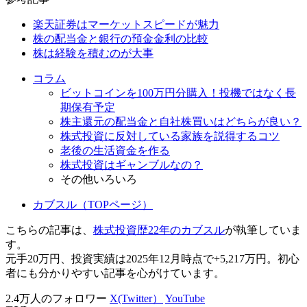
楽天証券はマーケットスピードが魅力
株の配当金と銀行の預金金利の比較
株は経験を積むのが大事
コラム
ビットコインを100万円分購入！投機ではなく長
期保有予定
株主還元の配当金と自社株買いはどちらが良い？
株式投資に反対している家族を説得するコツ
老後の生活資金を作る
株式投資はギャンブルなの？
その他いろいろ
カブスル（TOPページ）
こちらの記事は、
株式投資歴22年のカブスル
が執筆していま
す。
元手20万円、投資実績は2025年12月時点で+5,217万円。初心
者にも分かりやすい記事を心がけています。
2.4万人のフォロワー
X(Twitter）
YouTube