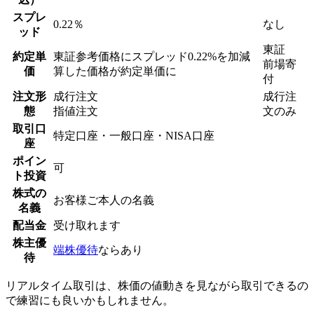
スプレ
0.22％
なし
ッド
東証
約定単
東証参考価格にスプレッド0.22%を加減
前場寄
価
算した価格が約定単価に
付
注文形
成行注文
成行注
態
指値注文
文のみ
取引口
特定口座・一般口座・NISA口座
座
ポイン
可
ト投資
株式の
お客様ご本人の名義
名義
配当金
受け取れます
株主優
端株優待
ならあり
待
リアルタイム取引は、株価の値動きを見ながら取引できるの
で練習にも良いかもしれません。