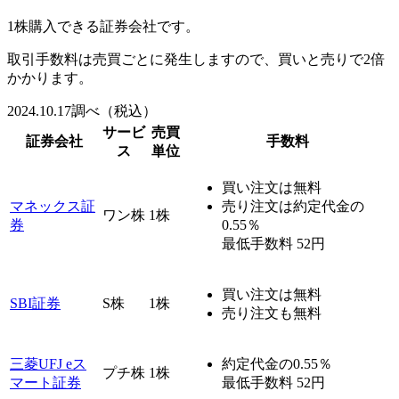
1株購入できる証券会社です。
取引手数料は売買ごとに発生
しますので、買いと売りで2倍
かかります。
2024.10.17調べ（税込）
サービ
売買
証券会社
手数料
ス
単位
買い注文は
無料
マネックス証
売り注文は約定代金の
ワン株
1株
券
0.55％
最低手数料 52円
買い注文は
無料
SBI証券
S株
1株
売り注文も
無料
三菱UFJ eス
約定代金の0.55％
プチ株
1株
マート証券
最低手数料 52円