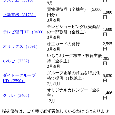
システム（3316）
9月
買物優待券（全株主）（5,000
1,980
上新電機（8173）
円分）
円
3月/9月
テレビショッピング販売商品
1,699
テレビ朝日HD（9409）
の一部割引（全株主）
円
3月/9月
株主カードの発行
2,595
オリックス（8591）
円
3月/9月
いちごJリーグ株主・投資主優
285
いちご（2337）
待（全株主）
円
2月/8月
グループ企業の商品を特別価
ダイドーグループ
5,030
格で提供（1株以上）
円
HD（2590）
7月/1月
オリジナルカレンダー（全株
1,406
クラレ（3405）
主）
円
12月
端株優待は、ごく稀で必ず実施しているわけではありませ