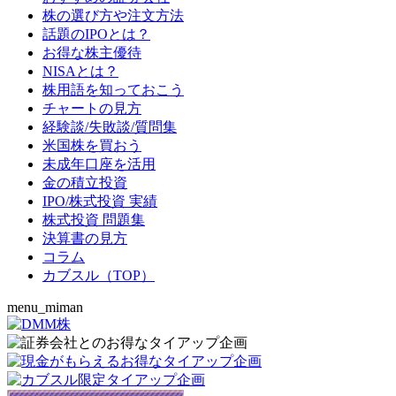
株の選び方や注文方法
話題のIPOとは？
お得な株主優待
NISAとは？
株用語を知っておこう
チャートの見方
経験談/失敗談/質問集
米国株を買おう
未成年口座を活用
金の積立投資
IPO/株式投資 実績
株式投資 問題集
決算書の見方
コラム
カブスル（TOP）
menu_miman