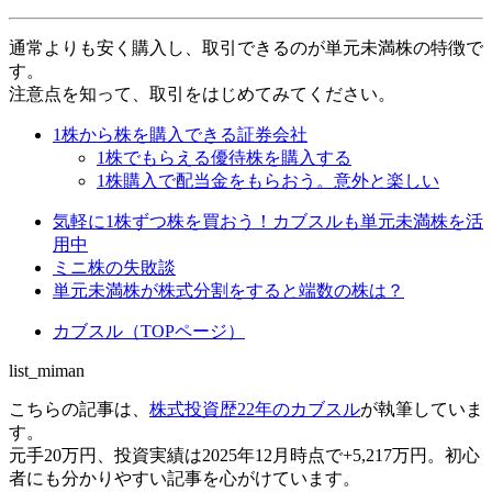
通常よりも安く購入し、取引できるのが単元未満株の特徴で
す。
注意点を知って、取引をはじめてみてください。
1株から株を購入できる証券会社
1株でもらえる優待株を購入する
1株購入で配当金をもらおう。意外と楽しい
気軽に1株ずつ株を買おう！カブスルも単元未満株を活
用中
ミニ株の失敗談
単元未満株が株式分割をすると端数の株は？
カブスル（TOPページ）
list_miman
こちらの記事は、
株式投資歴22年のカブスル
が執筆していま
す。
元手20万円、投資実績は2025年12月時点で+5,217万円。初心
者にも分かりやすい記事を心がけています。