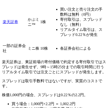
買い注文と売り注文の手
数料は
無料（0円）
かぶミ
寄付取引は、
スプレッド
楽天証券
1株
ニ™
なし（無料）
リアルタイム取引は、
ス
プレッド0.22％が発生
一部の証券会
ミニ株
10株
各証券会社による
社
楽天証券は、東証前場の寄付価格で約定する寄付取引ではス
プレッドは発生せず、9時～15時25分までの取引時間に行う
リアルタイム取引では注文ごとにスプレッドが発生します。
スプレッドは取引手数料ではないですが、実質のコスト
で
す。
株価1,000円の場合、スプレッドは0.22％の2.2円。
買う場合：1,000円+2.2円 ＝ 1,002.2円