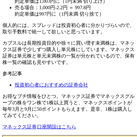
約定単価は1,003円
に（1円未満 切り上げ）
売る場合：1,000円-2.2円 ＝ 997.8円
約定単価は997円
に（1円未満 切り捨て）
個人的には、スプレッドは投資初心者に分かりづらいので、
取引手数料で統一して欲しいと思っています。
カブスルは長期投資目的や徐々に買い増す未満株は、マネッ
クス証券で少しずつ購入し単元株にしています。マネックス
証券は単元株と単元未満株の一覧が分かれているので、保有
株一覧の確認も見やすいです。
参考記事
投資初心者におすすめの証券会社
お得なプチ情報をひとつ。マネックス証券でマネックスグル
ープの株をワン株で1株以上買うと、マネックスポイントが
毎年3月と9月に50ポイントもらえます。是非、1株は購入し
てみてください。
マネックス証券
口座開設はこちら