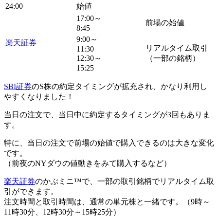
24:00
始値
17:00～
前場の始値
8:45
9:00～
楽天証券
リアルタイム取引
11:30
12:30～
（一部の銘柄）
15:25
SBI証券
のS株の約定タイミングが拡充され、かなり利用し
やすくなりました！
当日の注文で、
当日中に約定するタイミングが3回
もありま
す。
特に、
当日の注文で前場の始値で購入できる
のは大きな変化
です。
（前夜のNYダウの値動きをみて購入するなど）
楽天証券
のかぶミニ™で、一部の取引銘柄でリアルタイム取
引ができます。
注文時間と取引時間は、通常の単元株と一緒です。
（9時～
11時30分、12時30分～15時25分）