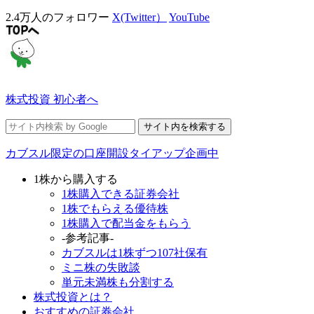
2.4万人のフォロワー
X(Twitter）
YouTube
株式投資 初心者へ
カブスル限定の口座開設タイアップ企画中
1株から購入する
1株購入できる証券会社
1株でもらえる優待株
1株購入で配当金をもらう
-参考記事-
カブスルは1株ずつ107社保有
ミニ株の失敗談
単元未満株も分割する
株式投資とは？
おすすめの証券会社