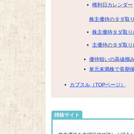
権利日カレンダー
株主優待のタダ取
株主優待タダ取り
主優待のタダ取り
優待狙いの高値掴
単元未満株で長期
カブスル（TOPページ）
姉妹サイト