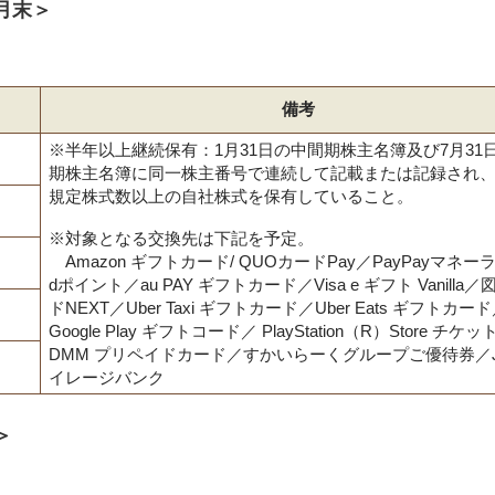
月末＞
備考
※半年以上継続保有：1月31日の中間期株主名簿及び7月31
期株主名簿に同一株主番号で連続して記載または記録され
規定株式数以上の自社株式を保有していること。
※対象となる交換先は下記を予定。
Amazon ギフトカード/ QUOカードPay／PayPayマネー
dポイント／au PAY ギフトカード／Visa e ギフト Vanilla
ドNEXT／Uber Taxi ギフトカード／Uber Eats ギフトカー
Google Play ギフトコード／ PlayStation（R）Store チケッ
DMM プリペイドカード／すかいらーくグループご優待券／J
イレージバンク
＞