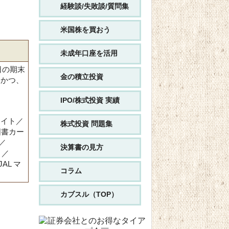
経験談/失敗談/質問集
米国株を買おう
未成年口座を活用
日の期末
金の積立投資
、かつ、
IPO/株式投資 実績
ライト／
株式投資 問題集
／図書カー
ド／
決算書の見方
ト／
AL マ
コラム
カブスル（TOP）