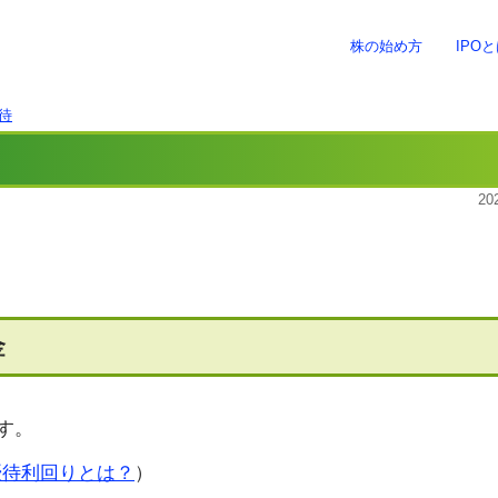
株の始め方
IPO
待
20
金
す。
優待利回りとは？
）