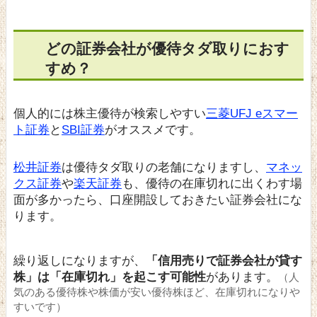
どの証券会社が優待タダ取りにおす
すめ？
個人的には株主優待が検索しやすい
三菱UFJ eスマー
ト証券
と
SBI証券
がオススメです。
松井証券
は優待タダ取りの老舗になりますし、
マネッ
クス証券
や
楽天証券
も、優待の在庫切れに出くわす場
面が多かったら、口座開設しておきたい証券会社にな
ります。
繰り返しになりますが、
「信用売りで証券会社が貸す
株」は「在庫切れ」を起こす可能性
があります。
（人
気のある優待株や株価が安い優待株ほど、在庫切れになりや
すいです）