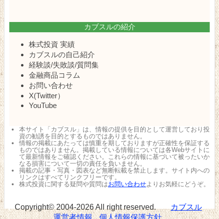
カブスルの紹介
株式投資 実績
カブスルの自己紹介
経験談/失敗談/質問集
金融商品コラム
お問い合わせ
X(Twitter）
YouTube
本サイト「カブスル」は、情報の提供を目的として運営しており投
資の勧誘を目的とするものではありません。
情報の掲載にあたっては慎重を期しておりますが正確性を保証する
ものではありません。掲載している情報については各Webサイトに
て最新情報をご確認ください。これらの情報に基づいて被ったいか
なる損害について一切の責任を負いません。
掲載の記事・写真・図表など無断転載を禁止します。サイト内への
リンクはすべてリンクフリーです。
株式投資に関する疑問や質問は
お問い合わせ
よりお気軽にどうぞ。
Copyright© 2004-2026 All right reserved.
カブスル
運営者情報
個人情報保護方針