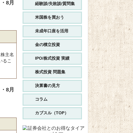
・8月
経験談/失敗談/質問集
米国株を買おう
未成年口座を活用
金の積立投資
社株主名
IPO/株式投資 実績
いるこ
株式投資 問題集
決算書の見方
・8月
コラム
カブスル（TOP）