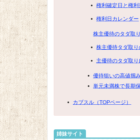
権利確定日と権利
権利日カレンダー
株主優待のタダ取
株主優待タダ取り
主優待のタダ取り
優待狙いの高値掴
単元未満株で長期
カブスル（TOPページ）
姉妹サイト