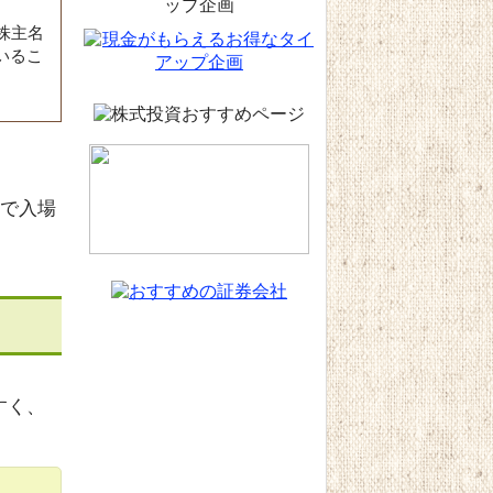
株主名
いるこ
まで入場
すく、