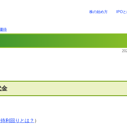
株の始め方
IPO
優待
20
代金
優待利回りとは？
）