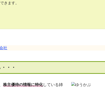
索できます。
会社
ら・・・
、
株主優待の情報に特化
している姉