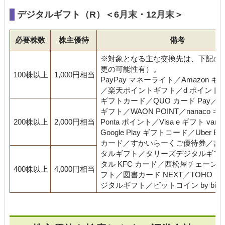
デジタルギフト（R）＜6月末・12月末＞
必要株数
株主優待
備考
※対象となる主な交換先は、下記の
更の可能性有）。
100株以上
1,000円相当
PayPay マネーライト／Amazon 
／楽天ポイントギフト／d ポイント／a
ギフトカード／QUO カード Pay／Fam
ギフト／WAON POINT／nanaco 
200株以上
2,000円相当
Ponta ポイント／Visa e ギフト vanil
Google Play ギフトコード／Uber Ea
カード／すかいらーくご優待券／吉
タルギフト／タリーズデジタルギフ
タル KFC カード／西松屋チェーン
400株以上
4,000円相当
フト／図書カード NEXT／TOHO シ
ジタルギフト／ビットコイン by bitFly