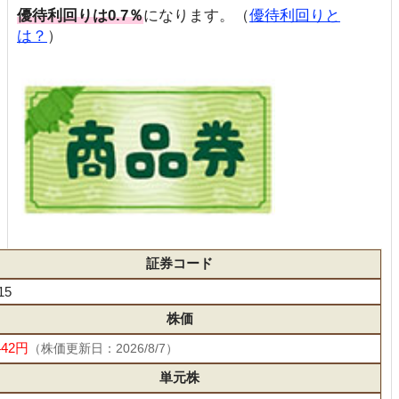
優待利回りは0.7％
になります。（
優待利回りと
は？
）
証券コード
15
株価
442円
（株価更新日：2026/8/7）
単元株