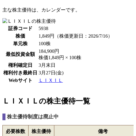
主な株主優待は、
カレンダー
です。
証券コード
5938
株価
1,849円
（株価更新日：2026/7/16）
単元株
100株
184,900円
最低投資金額
株価1,849円 × 100株
権利確定日
3月末日
権利付き最終日
3月27日(金)
Webサイト
ＬＩＸＩＬ
ＬＩＸＩＬの株主優待一覧
株主優待制度は廃止中
必要株数
株主優待
備考