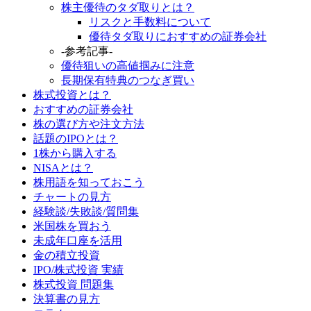
株主優待のタダ取りとは？
リスクと手数料について
優待タダ取りにおすすめの証券会社
-参考記事-
優待狙いの高値掴みに注意
長期保有特典のつなぎ買い
株式投資とは？
おすすめの証券会社
株の選び方や注文方法
話題のIPOとは？
1株から購入する
NISAとは？
株用語を知っておこう
チャートの見方
経験談/失敗談/質問集
米国株を買おう
未成年口座を活用
金の積立投資
IPO/株式投資 実績
株式投資 問題集
決算書の見方