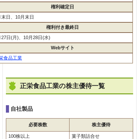
権利確定日
月末日、10月末日
権利付き最終日
月27日(月)、10月28日(水)
Webサイト
栄食品工業
正栄食品工業の株主優待一覧
自社製品
必要株数
株主優待
100株以上
菓子類詰合せ