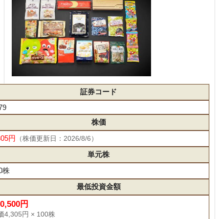
証券コード
79
株価
305円
（株価更新日：2026/8/6）
単元株
00株
最低投資金額
30,500円
4,305円 × 100株