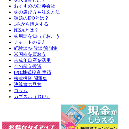
おすすめの証券会社
株の選び方や注文方法
話題のIPOとは？
1株から購入する
NISAとは？
株用語を知っておこう
チャートの見方
経験談/失敗談/質問集
米国株を買おう
未成年口座を活用
金の積立投資
IPO/株式投資 実績
株式投資 問題集
決算書の見方
コラム
カブスル（TOP）