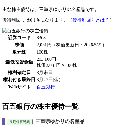
主な株主優待は、
三重県ゆかりの名産品
です。
優待利回りは0.1％
になります。（
優待利回りとは？
）
証券コード
8368
株価
2,031円
（株価更新日：2026/5/21）
単元株
100株
203,100円
最低投資金額
株価2,031円 × 100株
権利確定日
3月末日
権利付き最終日
3月27日(金)
Webサイト
百五銀行
百五銀行の株主優待一覧
三重県ゆかりの名産品