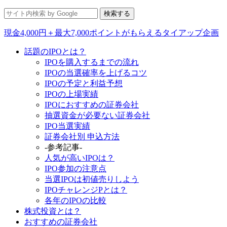
現金4,000円＋最大7,000ポイントがもらえるタイアップ企画
話題のIPOとは？
IPOを購入するまでの流れ
IPOの当選確率を上げるコツ
IPOの予定と利益予想
IPOの上場実績
IPOにおすすめの証券会社
抽選資金が必要ない証券会社
IPO当選実績
証券会社別 申込方法
-参考記事-
人気が高いIPOは？
IPO参加の注意点
当選IPOは初値売りしよう
IPOチャレンジPとは？
各年のIPOの比較
株式投資とは？
おすすめの証券会社