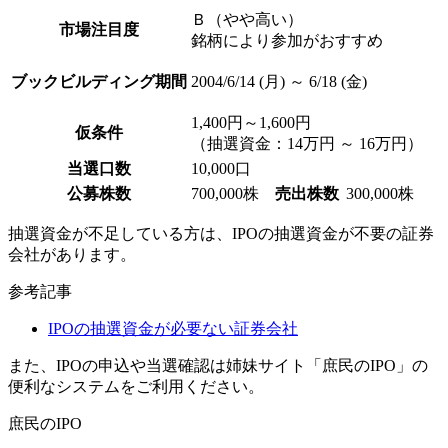
Ｂ（やや高い）
市場注目度
銘柄により参加がおすすめ
ブックビルディング期間
2004/6/14 (月) ～ 6/18 (金)
1,400円～1,600円
仮条件
（抽選資金：14万円 ～ 16万円）
当選口数
10,000口
公募株数
700,000株
売出株数
300,000株
抽選資金が不足している方は、
IPOの抽選資金が不要の証券
会社
があります。
参考記事
IPOの抽選資金が必要ない証券会社
また、IPOの申込や当選確認は姉妹サイト「庶民のIPO」の
便利なシステムをご利用ください。
庶民のIPO