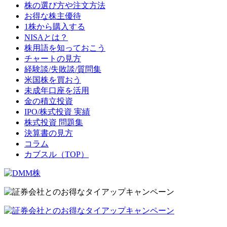
株の選び方や注文方法
お得な株主優待
1株から購入する
NISAとは？
株用語を知っておこう
チャートの見方
経験談/失敗談/質問集
米国株を買おう
未成年口座を活用
金の積立投資
IPO/株式投資 実績
株式投資 問題集
決算書の見方
コラム
カブスル（TOP）