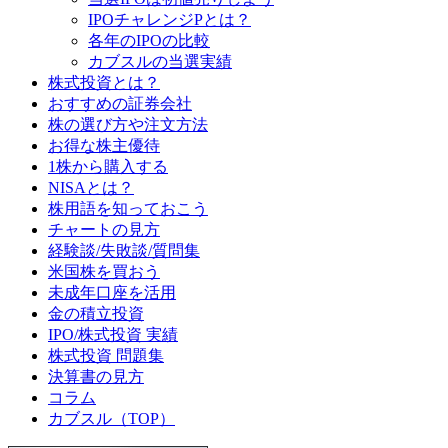
IPOチャレンジPとは？
各年のIPOの比較
カブスルの当選実績
株式投資とは？
おすすめの証券会社
株の選び方や注文方法
お得な株主優待
1株から購入する
NISAとは？
株用語を知っておこう
チャートの見方
経験談/失敗談/質問集
米国株を買おう
未成年口座を活用
金の積立投資
IPO/株式投資 実績
株式投資 問題集
決算書の見方
コラム
カブスル（TOP）