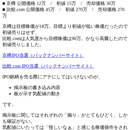
■ 京樽 公開価格 12万 / 初値 15万 / 売却価格 30万
■ 比較.com 公開価格 45万 / 初値 270万 / 売却価格 270
万
京樽は目標株価が18万。目標より初値が低い株価だったので
初値売りはせず、
比較.comは人気度から目標株価は90万。かなり高騰したので
初値売りしました。
京樽IPO当選（バックナンバーサイト）
比較.com IPO当選（バックナンバーサイト）
IPO銘柄を売る際にアテにしてはいけないのが、
掲示板の書き込み内容
板が示す気配値の動き
です。
掲示板に関してはそれぞれの
「煽り」がとてもひどく、しか
も確証がない
。
気配値にいたっては「怪しいなぁ」と感じる
株価操作をされ