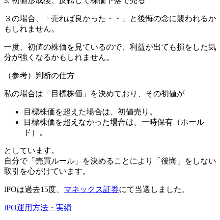
3. 初値形成後、反転して株価下落で売る
３の場合
、「売れば良かった・・」と後悔の念に襲われるか
もしれません。
一度、初値の株価を見ているので、利益が出ても
損をした気
分が強くなる
かもしれません。
（参考）判断の仕方
私の場合は
「目標株価」
を決めており、その初値が
目標株価を超えた場合は、初値売り。
目標株価を超えなかった場合は、一時保有（ホール
ド）。
としています。
自分で「売買ルール」を決めることにより
「後悔」をしない
取引
を心がけています。
IPOは過去15度、
マネックス証券
にて当選しました。
IPO運用方法・実績