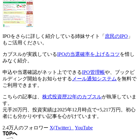
IPOをさらに詳しく紹介している姉妹サイト「
庶民のIPO
」
もご活用ください。
カブスルが実践している
IPOの当選確率を上げるコツ
を惜し
みなく紹介。
申込や当選確認がネット上でできる
IPO管理帳
や、ブックビ
ルディング開始をお知らせする
メール通知システム
を無料で
ご利用できます。
こちらの記事は、
株式投資歴22年のカブスル
が執筆していま
す。
元手20万円、投資実績は2025年12月時点で+5,217万円。初心
者にも分かりやすい記事を心がけています。
2.4万人のフォロワー
X(Twitter）
YouTube