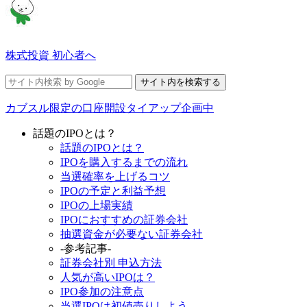
株式投資 初心者へ
カブスル限定の口座開設タイアップ企画中
話題のIPOとは？
話題のIPOとは？
IPOを購入するまでの流れ
当選確率を上げるコツ
IPOの予定と利益予想
IPOの上場実績
IPOにおすすめの証券会社
抽選資金が必要ない証券会社
-参考記事-
証券会社別 申込方法
人気が高いIPOは？
IPO参加の注意点
当選IPOは初値売りしよう