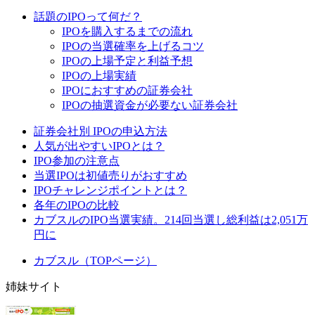
話題のIPOって何だ？
IPOを購入するまでの流れ
IPOの当選確率を上げるコツ
IPOの上場予定と利益予想
IPOの上場実績
IPOにおすすめの証券会社
IPOの抽選資金が必要ない証券会社
証券会社別 IPOの申込方法
人気が出やすいIPOとは？
IPO参加の注意点
当選IPOは初値売りがおすすめ
IPOチャレンジポイントとは？
各年のIPOの比較
カブスルのIPO当選実績。214回当選し総利益は2,051万
円に
カブスル（TOPページ）
姉妹サイト