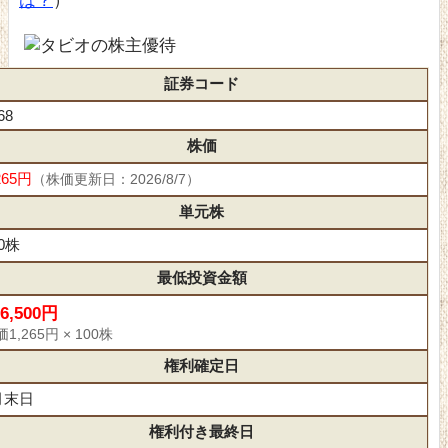
は？
）
証券コード
68
株価
265円
（株価更新日：2026/8/7）
単元株
00株
最低投資金額
26,500円
1,265円 × 100株
権利確定日
月末日
権利付き最終日