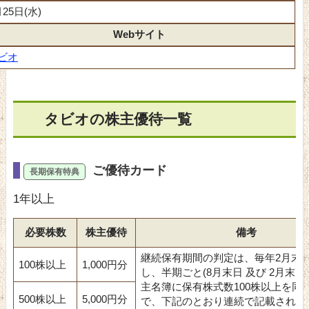
月25日(水)
Webサイト
ビオ
タビオの株主優待一覧
ご優待カード
1年以上
必要株数
株主優待
備考
継続保有期間の判定は、毎年2月末
100株以上
1,000円分
し、半期ごと(8月末日 及び 2月末日
主名簿に保有株式数100株以上を同
500株以上
5,000円分
で、下記のとおり連続で記載されて