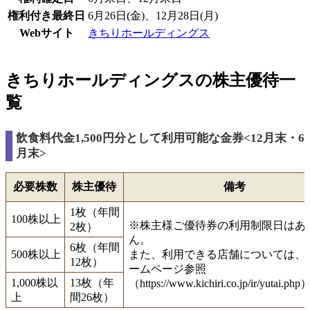
権利付き最終日
6月26日(金)、12月28日(月)
Webサイト
きちりホールディングス
きちりホールディングスの株主優待一
覧
飲食料代金1,500円分として利用可能な金券<12月末・6
月末>
必要株数
株主優待
備考
1枚（年間
100株以上
※株主様ご優待券の利用制限日はあ
2枚）
ん。
6枚（年間
500株以上
また、利用できる店舗については、
12枚）
ームページ参照
1,000株以
13枚（年
（https://www.kichiri.co.jp/ir/yutai.ph
上
間26枚）