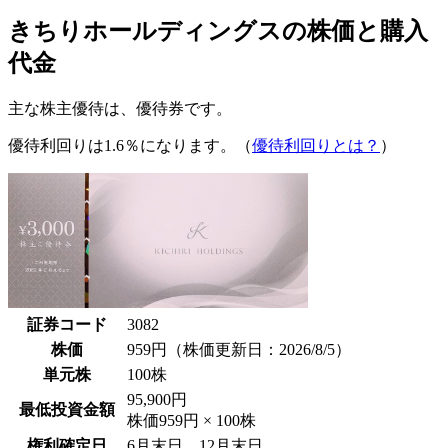
きちりホールディングスの株価と購入
代金
主な株主優待は、
優待券
です。
優待利回りは1.6％
になります。（
優待利回りとは？
）
証券コード
3082
株価
959円
（株価更新日：2026/8/5）
単元株
100株
95,900円
最低投資金額
株価959円 × 100株
権利確定日
6月末日、12月末日