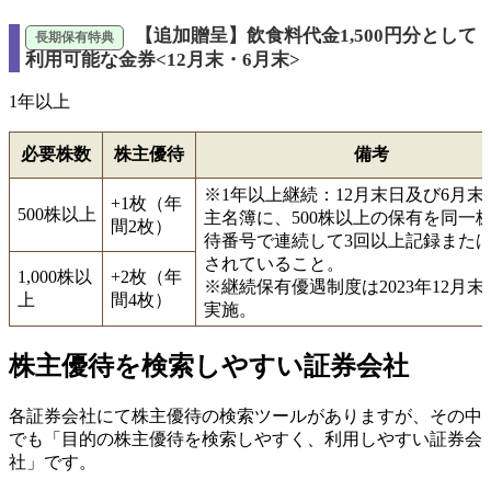
【追加贈呈】飲食料代金1,500円分として
利用可能な金券<12月末・6月末>
1年以上
必要株数
株主優待
備考
※1年以上継続：12月末日及び6月末
+1枚（年
500株以上
主名簿に、500株以上の保有を同一
間2枚）
待番号で連続して3回以上記録また
されていること。
1,000株以
+2枚（年
※継続保有優遇制度は2023年12月
上
間4枚）
実施。
株主優待を検索しやすい証券会社
各証券会社にて株主優待の検索ツールがありますが、その中
でも「目的の株主優待を検索しやすく、利用しやすい証券会
社」です。