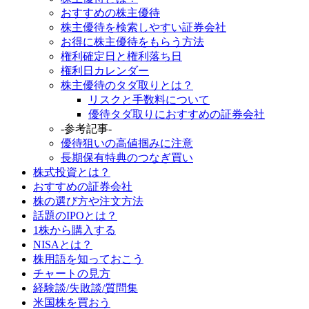
おすすめの株主優待
株主優待を検索しやすい証券会社
お得に株主優待をもらう方法
権利確定日と権利落ち日
権利日カレンダー
株主優待のタダ取りとは？
リスクと手数料について
優待タダ取りにおすすめの証券会社
-参考記事-
優待狙いの高値掴みに注意
長期保有特典のつなぎ買い
株式投資とは？
おすすめの証券会社
株の選び方や注文方法
話題のIPOとは？
1株から購入する
NISAとは？
株用語を知っておこう
チャートの見方
経験談/失敗談/質問集
米国株を買おう