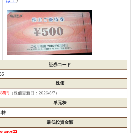
は？
）
証券コード
65
株価
386円
（株価更新日：2026/8/7）
単元株
00株
最低投資金額
38,600円