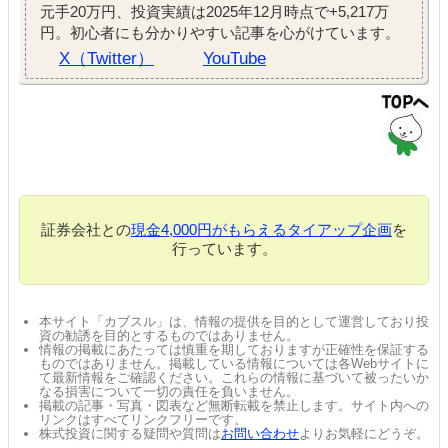
元手20万円、投資実績は2025年12月時点で+5,217万
円。初心者にも分かりやすい記事を心がけています。
X（Twitter）
YouTube
証券会社との
現金4,000円がもらえるタイアップ企画
を
行っています。
本サイト「カブスル」は、情報の提供を目的として運営しており投
資の勧誘を目的とするものではありません。
情報の掲載にあたっては慎重を期しておりますが正確性を保証する
ものではありません。掲載している情報については各Webサイトに
て最新情報をご確認ください。これらの情報に基づいて被ったいか
なる損害について一切の責任を負いません。
掲載の記事・写真・図表など無断転載を禁止します。サイト内への
リンクはすべてリンクフリーです。
株式投資に関する疑問や質問は
お問い合わせ
よりお気軽にどうぞ。