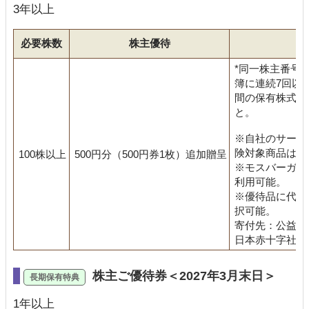
3年以上
必要株数
株主優待
*同一株主番号
簿に連続7回以
間の保有株式数
と。
※自社のサービ
険対象商品は除
100株以上
500円分（500円券1枚）追加贈呈
※モスバーガー
利用可能。
※優待品に代え
択可能。
寄付先：公益財
日本赤十字社
株主ご優待券＜2027年3月末日＞
1年以上