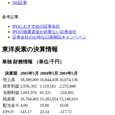
SBI証券
参考記事
IPOにおすすめの証券会社
IPOの抽選資金が必要ない証券会社
証券会社のお得な口座開設キャンペーン
東洋炭素の決算情報
単独 財務情報 （単位/千円）
決算期
2005年5月
2004年5月
2003年5月
売上高
18,389,009
16,844,458
16,074,136
経常利益
2,936,302
1,119,161
2,255,846
当期利益
1,601,970
61,321
-324,601
純資産
16,764,465
15,202,654
15,146,616
配当金
※
4.00
10.00
10.00
EPS
※
143.17
22.24
-117.72