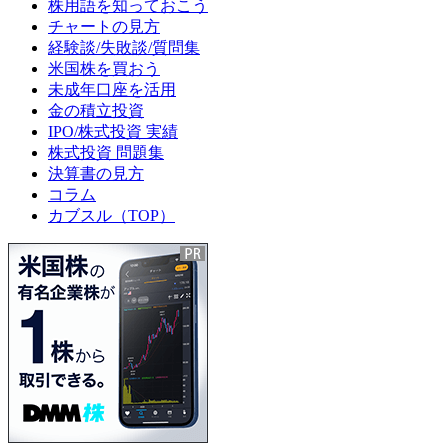
株用語を知っておこう
チャートの見方
経験談/失敗談/質問集
米国株を買おう
未成年口座を活用
金の積立投資
IPO/株式投資 実績
株式投資 問題集
決算書の見方
コラム
カブスル（TOP）