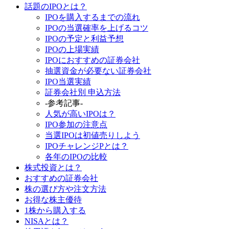
話題のIPOとは？
IPOを購入するまでの流れ
IPOの当選確率を上げるコツ
IPOの予定と利益予想
IPOの上場実績
IPOにおすすめの証券会社
抽選資金が必要ない証券会社
IPO当選実績
証券会社別 申込方法
-参考記事-
人気が高いIPOは？
IPO参加の注意点
当選IPOは初値売りしよう
IPOチャレンジPとは？
各年のIPOの比較
株式投資とは？
おすすめの証券会社
株の選び方や注文方法
お得な株主優待
1株から購入する
NISAとは？