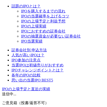
話題のIPOとは？
IPOを購入するまでの流れ
IPOの当選確率を上げるコツ
IPOの上場予定と利益予想
IPOの上場実績
IPOにおすすめの証券会社
IPOの抽選資金が必要ない証券会社
IPO当選実績
証券会社別 申込方法
人気が高いIPOは？
IPO参加の注意点
当選IPOは初値売りがおすすめ
IPOチャレンジポイントとは？
各年のIPOの比較
思い出の当選IPO BEST5
IPOの上場予定と直近の実績
送信中...
ご意見箱（投書/返答不可）