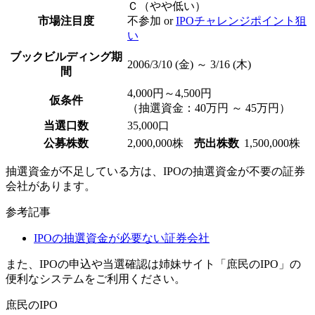
Ｃ（やや低い）
市場注目度
不参加 or
IPOチャレンジポイント狙
い
ブックビルディング期
2006/3/10 (金) ～ 3/16 (木)
間
4,000円～4,500円
仮条件
（抽選資金：40万円 ～ 45万円）
当選口数
35,000口
公募株数
2,000,000株
売出株数
1,500,000株
抽選資金が不足している方は、
IPOの抽選資金が不要の証券
会社
があります。
参考記事
IPOの抽選資金が必要ない証券会社
また、IPOの申込や当選確認は姉妹サイト「庶民のIPO」の
便利なシステムをご利用ください。
庶民のIPO