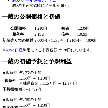
IPOのメール通知システム
IPOの申込開始時にメールが届く。
一蔵の公開価格と初値
公開価格
1,210円
初値
1,236円
騰落率
2.15％
倍率
1.02倍
初値売りでの損益
2,600円
（1,236円 - 1,210円）× 100株
※
NISA口座
利用による非課税額は528円になります。
一蔵の初値予想と予想利益
★仮条件 決定後の予想
1,150円 ～ 1,210円
仮条件
※抽選資金：11.5万円 ～ 12.1万円
予想損益
0円～1.4万円
★仮条件 決定前の予想
1,150円 ～ 1,250円
想定価格