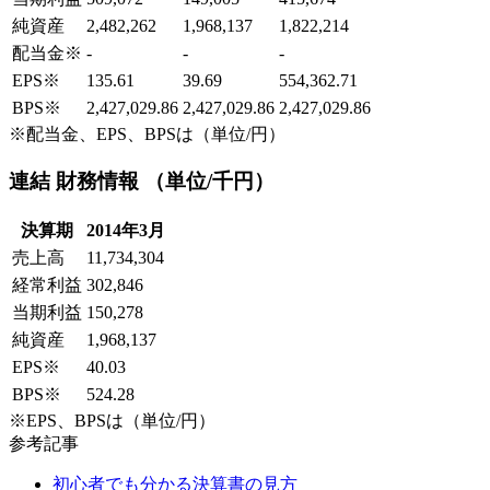
純資産
2,482,262
1,968,137
1,822,214
配当金
※
-
-
-
EPS
※
135.61
39.69
554,362.71
BPS
※
2,427,029.86
2,427,029.86
2,427,029.86
※配当金、EPS、BPSは（単位/円）
連結 財務情報 （単位/千円）
決算期
2014年3月
売上高
11,734,304
経常利益
302,846
当期利益
150,278
純資産
1,968,137
EPS
※
40.03
BPS
※
524.28
※EPS、BPSは（単位/円）
参考記事
初心者でも分かる決算書の見方