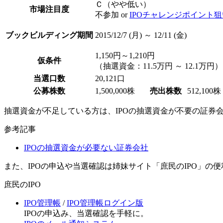
Ｃ（やや低い）
市場注目度
不参加 or
IPOチャレンジポイント狙
ブックビルディング期間
2015/12/7 (月) ～ 12/11 (金)
1,150円～1,210円
仮条件
（抽選資金：11.5万円 ～ 12.1万円）
当選口数
20,121口
公募株数
1,500,000株
売出株数
512,100株
抽選資金が不足している方は、
IPOの抽選資金が不要の証券
参考記事
IPOの抽選資金が必要ない証券会社
また、IPOの申込や当選確認は姉妹サイト「庶民のIPO」の
庶民のIPO
IPO管理帳
/
IPO管理帳ログイン版
IPOの申込み、当選確認を手軽に。