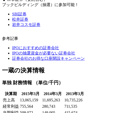
ブックビルディング（抽選）に参加可能！
SBI証券
松井証券
岩井コスモ証券
参考記事
IPOにおすすめの証券会社
IPOの抽選資金が必要ない証券会社
証券会社のお得な口座開設キャンペーン
一蔵の決算情報
単独 財務情報 （単位/千円）
決算期
2015年3月
2014年3月
2013年3月
売上高
13,065,159
11,695,263
10,735,226
経常利益
755,564
280,743
711,535
当期利益
509,072
149,005
415,674