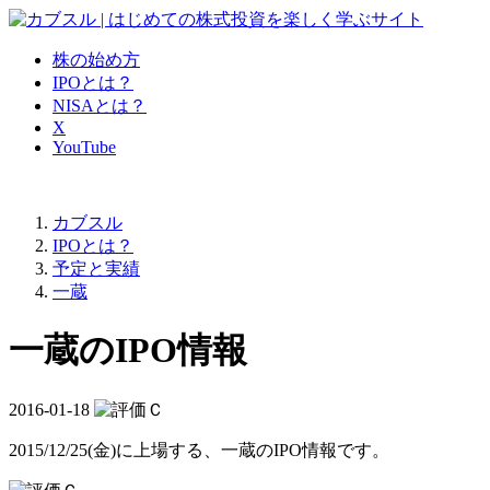
株の始め方
IPOとは？
NISAとは？
X
YouTube
カブスル
IPOとは？
予定と実績
一蔵
一蔵のIPO情報
2016-01-18
2015/12/25(金)に上場する、
一蔵のIPO情報
です。