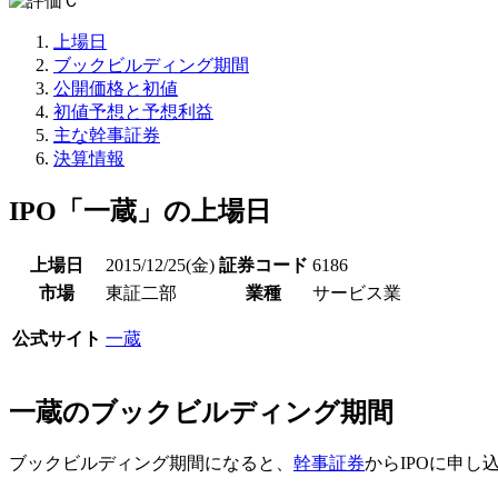
上場日
ブックビルディング期間
公開価格と初値
初値予想と予想利益
主な幹事証券
決算情報
IPO「一蔵」の上場日
上場日
2015/12/25(金)
証券コード
6186
市場
東証二部
業種
サービス業
公式サイト
一蔵
一蔵のブックビルディング期間
ブックビルディング期間になると、
幹事証券
からIPOに申し