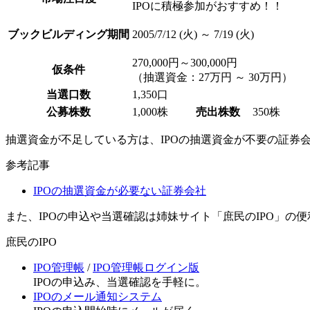
IPOに積極参加がおすすめ！！
ブックビルディング期間
2005/7/12 (火) ～ 7/19 (火)
270,000円～300,000円
仮条件
（抽選資金：27万円 ～ 30万円）
当選口数
1,350口
公募株数
1,000株
売出株数
350株
抽選資金が不足している方は、
IPOの抽選資金が不要の証券
参考記事
IPOの抽選資金が必要ない証券会社
また、IPOの申込や当選確認は姉妹サイト「庶民のIPO」の
庶民のIPO
IPO管理帳
/
IPO管理帳ログイン版
IPOの申込み、当選確認を手軽に。
IPOのメール通知システム