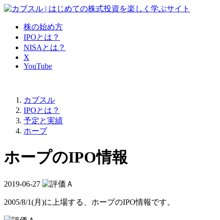
株の始め方
IPOとは？
NISAとは？
X
YouTube
カブスル
IPOとは？
予定と実績
ホープ
ホープのIPO情報
2019-06-27
2005/8/1(月)に上場する、
ホープのIPO情報
です。