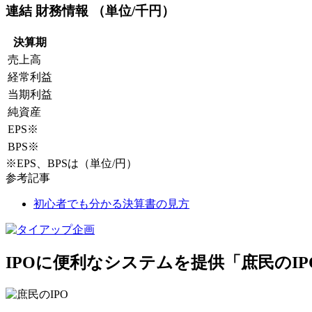
連結 財務情報 （単位/千円）
決算期
売上高
経常利益
当期利益
純資産
EPS
※
BPS
※
※EPS、BPSは（単位/円）
参考記事
初心者でも分かる決算書の見方
IPOに便利なシステムを提供「庶民のIP