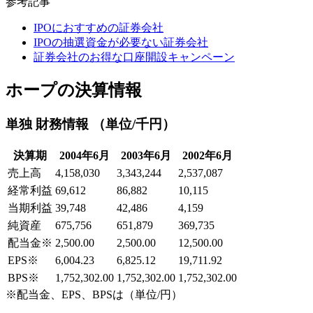
参考記事
IPOにおすすめの証券会社
IPOの抽選資金が必要ない証券会社
証券会社のお得な口座開設キャンペーン
ホープの決算情報
単独 財務情報 （単位/千円）
決算期
2004年6月
2003年6月
2002年6月
売上高
4,158,030
3,343,244
2,537,087
経常利益
69,612
86,882
10,115
当期利益
39,748
42,486
4,159
純資産
675,756
651,879
369,735
配当金
※
2,500.00
2,500.00
12,500.00
EPS
※
6,004.23
6,825.12
19,711.92
BPS
※
1,752,302.00
1,752,302.00
1,752,302.00
※配当金、EPS、BPSは（単位/円）