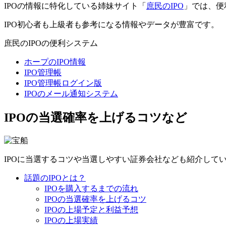
IPOの情報に特化している姉妹サイト「
庶民のIPO
」では、便
IPO初心者も上級者も参考になる情報やデータが豊富です。
庶民のIPOの便利システム
ホープのIPO情報
IPO管理帳
IPO管理帳ログイン版
IPOのメール通知システム
IPOの当選確率を上げるコツなど
IPOに当選するコツや当選しやすい証券会社なども紹介して
話題のIPOとは？
IPOを購入するまでの流れ
IPOの当選確率を上げるコツ
IPOの上場予定と利益予想
IPOの上場実績