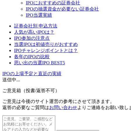
IPOにおすすめの証券会社
IPOの抽選資金が必要ない証券会社
IPO当選実績
証券会社別 申込方法
人気が高いIPOは？
IPO参加の注意点
当選IPOは初値売りがおすすめ
IPOチャレンジポイントとは？
各年のIPOの比較
思い出の当選IPO BEST5
IPOの上場予定と直近の実績
送信中...
ご意見箱（投書/返答不可）
ご意見は今後のサイト運営の参考にさせて頂きます。
返答の必要なご質問
は
お問い合わせ
よりご連絡をお願い致し