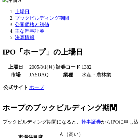
上場日
ブックビルディング期間
公開価格と初値
主な幹事証券
決算情報
IPO「ホープ」の上場日
上場日
2005/8/1(月)
証券コード
1382
市場
JASDAQ
業種
水産・農林業
公式サイト
ホープ
ホープのブックビルディング期間
ブックビルディング期間になると、
幹事証券
からIPOに申し
Ａ（高い）
市場注目度