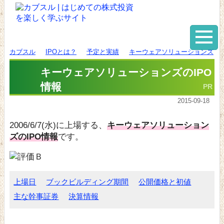
カブスル
IPOとは？
予定と実績
キーウェアソリューションズ
キーウェアソリューションズのIPO
情報
2015-09-18
2006/6/7(水)に上場する、
キーウェアソリューション
ズのIPO情報
です。
上場日
ブックビルディング期間
公開価格と初値
主な幹事証券
決算情報