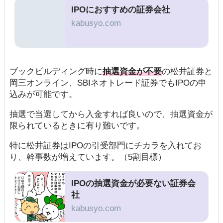
IPOにおすすめの証券会社
kabusyo.com
ブックビルディング時に
抽選資金が不要
の松井証券と
岡三オンライン、SBIネオトレード証券でもIPOの申
込みが可能です。
抽選で当選してから入金すれば良いので、抽選資金が
限られているときに有り難いです。
特に松井証券はIPOの引受部門にチカラを入れてお
り、幹事数が増えています。（5割目標）
IPOの抽選資金が必要ない証券会
社
kabusyo.com