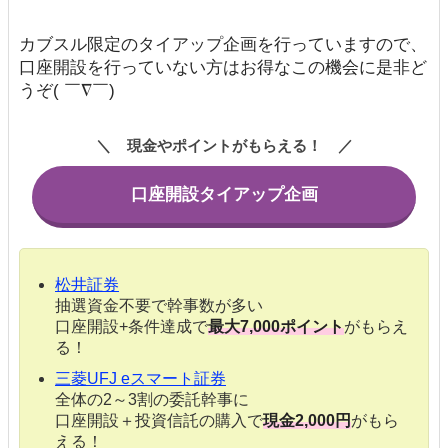
カブスル限定のタイアップ企画を行っていますので、
口座開設を行っていない方はお得なこの機会に是非ど
うぞ( ￣∇￣)
現金やポイントがもらえる！
口座開設タイアップ企画
松井証券
抽選資金不要で幹事数が多い
口座開設+条件達成で
最大7,000ポイント
がもらえ
る！
三菱UFJ eスマート証券
全体の2～3割の委託幹事に
口座開設＋投資信託の購入で
現金2,000円
がもら
える！