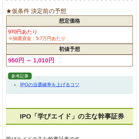
★仮条件 決定前の予想
想定価格
970円あたり
※抽選資金：9.7万円あたり
初値予想
950円 ～ 1,010円
参考記事
IPOの当選確率を上げるコツ
IPO「学びエイド」の主な幹事証券