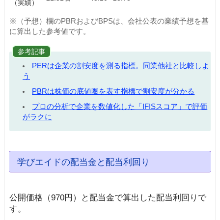
（実績）
※（予想）欄のPBRおよびBPSは、会社公表の業績予想を基
に算出した参考値です。
参考記事
PERは企業の割安度を測る指標。同業他社と比較しよ
う
PBRは株価の底値圏を表す指標で割安度が分かる
プロの分析で企業を数値化した「IFISスコア」で評価
がラクに
学びエイドの配当金と配当利回り
公開価格（970円）と配当金で算出した配当利回りで
す。