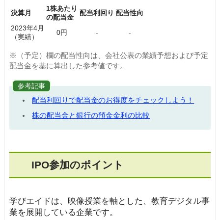
1株あたり
決算月
配当利回り
配当性向
の配当金
2023年4月
0円
-
-
（実績）
※（予定）欄の配当性向は、会社公表の業績予想および予定
配当金を基に算出した参考値です。
参考記事
配当利回りで配当金のお得度をチェックしよう！
株の配当金と銀行の預金金利の比較
IPO参加のポイント
学びエイドは、映像授業を軸とした、教育デジタル事
業を展開している企業です。