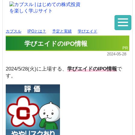
カブスル
IPOとは？
予定と実績
学びエイド
学びエイドのIPO情報
2024-05-28
2024/5/28(火)に上場する、
学びエイドのIPO情報
で
す。