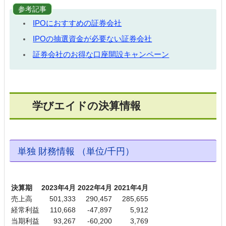
参考記事
IPOにおすすめの証券会社
IPOの抽選資金が必要ない証券会社
証券会社のお得な口座開設キャンペーン
学びエイドの決算情報
単独 財務情報 （単位/千円）
決算期
2023年4月
2022年4月
2021年4月
売上高
501,333
290,457
285,655
経常利益
110,668
-47,897
5,912
当期利益
93,267
-60,200
3,769