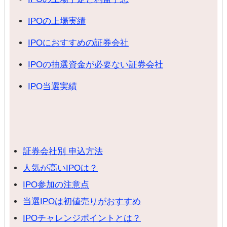
IPOの上場実績
IPOにおすすめの証券会社
IPOの抽選資金が必要ない証券会社
IPO当選実績
証券会社別 申込方法
人気が高いIPOは？
IPO参加の注意点
当選IPOは初値売りがおすすめ
IPOチャレンジポイントとは？