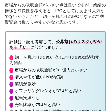
市場からの吸収金額が小さい点は良いですが、業績の
推移と成長性を考えると、IPOとしてはあまり人気が
でないかも。ただ、約一ヶ月ぶりのIPOとなるので投
資資金は集まりやすいかなと思います。
評価は下記を考慮して、
公募割れのリスクがやや
ある「Ｃ」
に設定しました。
約一ヶ月ぶりのIPO。久しぶりのIPOは過熱す
る傾向
市場からの吸収金額が8.1億円と小さい
購入単価が低いIPOが好調
業績が微妙
オファリングレシオが37.4％と高い
配当実績なし
売出比率が75.4％と高い