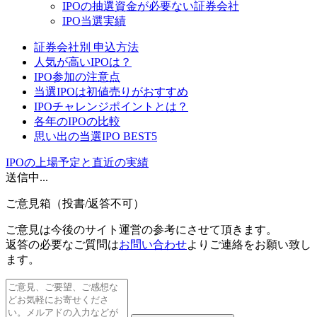
IPOの抽選資金が必要ない証券会社
IPO当選実績
証券会社別 申込方法
人気が高いIPOは？
IPO参加の注意点
当選IPOは初値売りがおすすめ
IPOチャレンジポイントとは？
各年のIPOの比較
思い出の当選IPO BEST5
IPOの上場予定と直近の実績
送信中...
ご意見箱（投書/返答不可）
ご意見は今後のサイト運営の参考にさせて頂きます。
返答の必要なご質問
は
お問い合わせ
よりご連絡をお願い致し
ます。