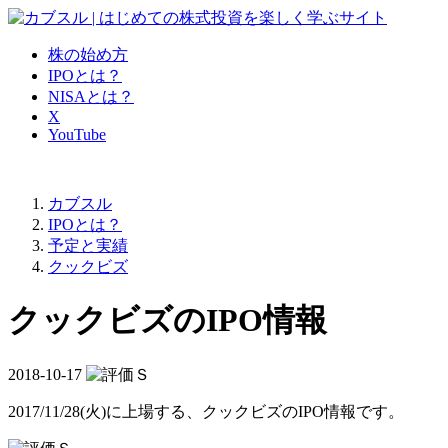
株の始め方
IPOとは？
NISAとは？
X
YouTube
カブスル
IPOとは？
予定と実績
クックビズ
クックビズのIPO情報
2018-10-17
2017/11/28(火)に上場する、
クックビズのIPO情報
です。