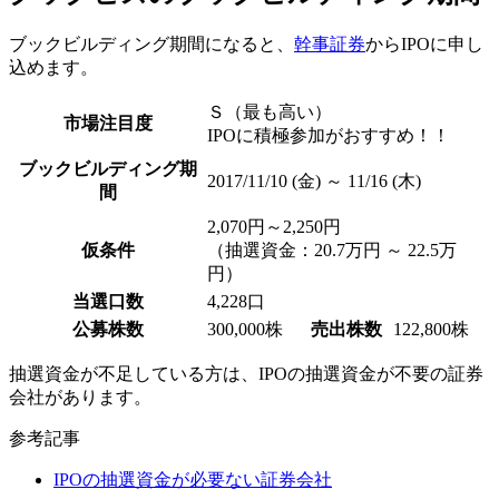
ブックビルディング期間になると、
幹事証券
からIPOに申し
込めます。
Ｓ（最も高い）
市場注目度
IPOに積極参加がおすすめ！！
ブックビルディング期
2017/11/10 (金) ～ 11/16 (木)
間
2,070円～2,250円
仮条件
（抽選資金：20.7万円 ～ 22.5万
円）
当選口数
4,228口
公募株数
300,000株
売出株数
122,800株
抽選資金が不足している方は、
IPOの抽選資金が不要の証券
会社
があります。
参考記事
IPOの抽選資金が必要ない証券会社