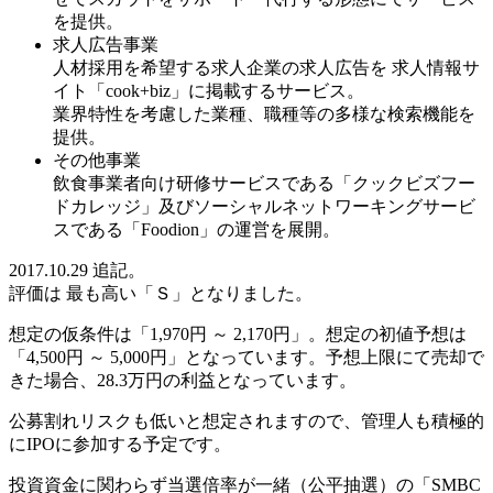
を提供。
求人広告事業
人材採用を希望する求人企業の求人広告を 求人情報サ
イト「cook+biz」に掲載するサービス。
業界特性を考慮した業種、職種等の多様な検索機能を
提供。
その他事業
飲食事業者向け研修サービスである「クックビズフー
ドカレッジ」及びソーシャルネットワーキングサービ
スである「Foodion」の運営を展開。
2017.10.29 追記。
評価は
最も高い「Ｓ」
となりました。
想定の仮条件は「
1,970円 ～ 2,170円
」。想定の初値予想は
「
4,500円 ～ 5,000円
」となっています。予想上限にて売却で
きた場合、
28.3万円の利益
となっています。
公募割れリスクも低いと想定されますので、
管理人も積極的
にIPOに参加
する予定です。
投資資金に関わらず
当選倍率が一緒（公平抽選）
の
「SMBC