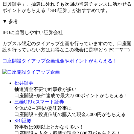
日興証券」
、抽選に外れても
次回の当選チャンス
に活かせる
ポイントがもらえる
「SBI証券」
がおすすめです。
▼ 参考
IPOに当選しやすい証券会社
カブスル限定のタイアップ企画を行っていますので、口座開
設を行っていない方はお得なこの機会に是非どうぞ( ￣∇￣)
口座開設タイアップ企画
現金やポイントがもらえる！
松井証券
抽選資金不要で幹事数が多い
口座開設+条件達成で
最大7,000ポイント
がもらえる！
三菱UFJ eスマート証券
全体の2～3割の委託幹事に
口座開設＋投資信託の購入で
現金2,000円
がもらえる！
SBI証券
幹事数は9割以上とかなり多い！
口座開設＋入金・振替で
現金2,000円
がもらえる！