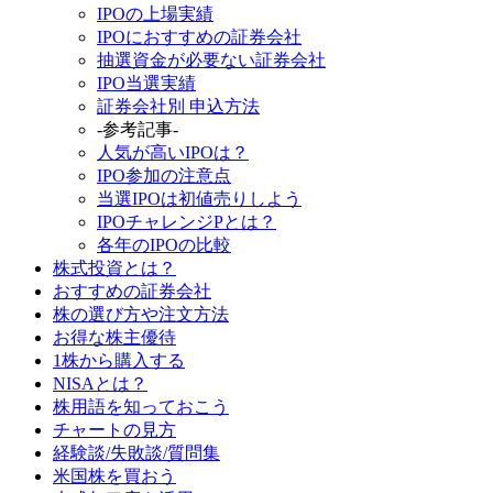
IPOの上場実績
IPOにおすすめの証券会社
抽選資金が必要ない証券会社
IPO当選実績
証券会社別 申込方法
-参考記事-
人気が高いIPOは？
IPO参加の注意点
当選IPOは初値売りしよう
IPOチャレンジPとは？
各年のIPOの比較
株式投資とは？
おすすめの証券会社
株の選び方や注文方法
お得な株主優待
1株から購入する
NISAとは？
株用語を知っておこう
チャートの見方
経験談/失敗談/質問集
米国株を買おう