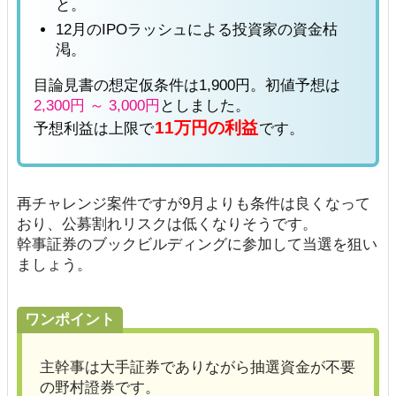
と。
12月のIPOラッシュによる投資家の資金枯
渇。
目論見書の想定仮条件は1,900円。初値予想は
2,300円 ～ 3,000円
としました。
11万円の利益
予想利益は上限で
です。
再チャレンジ案件ですが9月よりも条件は良くなって
おり、公募割れリスクは低くなりそうです。
幹事証券のブックビルディングに参加して当選を狙い
ましょう。
ワンポイント
主幹事は大手証券でありながら抽選資金が不要
の野村證券です。