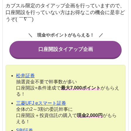
カブスル限定のタイアップ企画を行っていますので、
口座開設を行っていない方はお得なこの機会に是非ど
うぞ( ￣∇￣)
現金やポイントがもらえる！
口座開設タイアップ企画
松井証券
抽選資金不要で幹事数が多い
口座開設+条件達成で
最大7,000ポイント
がもらえ
る！
三菱UFJ eスマート証券
全体の2～3割の委託幹事に
口座開設＋投資信託の購入で
現金2,000円
がもら
える！
SBI証券