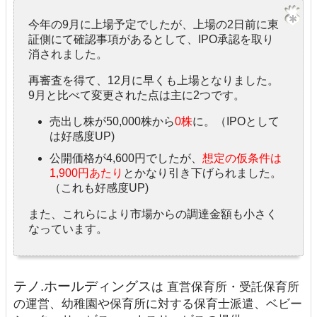
今年の9月に上場予定でしたが、上場の2日前に東
証側にて確認事項があるとして、IPO承認を取り
消されました。
再審査を得て、12月に早くも上場となりました。
9月と比べて変更された点は主に2つです。
売出し株が50,000株から
0株
に。（IPOとして
は好感度UP)
公開価格が4,600円でしたが、
想定の仮条件は
1,900円あたり
とかなり引き下げられました。
（これも好感度UP)
また、これらにより市場からの調達金額も小さく
なっています。
テノ.ホールディングス
は 直営保育所・受託保育所
の運営、幼稚園や保育所に対する保育士派遣、ベビー