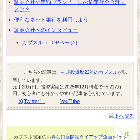
証券会社の定額プラン「一日の約定代金合計」
とは？
便利なネット銀行を利用しよう
証券会社へのインタビュー
カブスル（TOPページ）
こちらの記事は、
株式投資歴22年のカブスル
が執
筆しています。
元手20万円、投資実績は2025年12月時点で+5,217万
円。初心者にも分かりやすい記事を心がけています。
X(Twitter）
YouTube
カブスル限定の
お得な口座開設タイアップ企画
を行っ