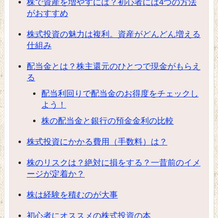
株で資産を増やすには？初心者には4つの方法
がおすすめ
株式投資の魅力は複利。資産がどんどん増える
仕組み
配当金とは？株主還元のひとつで現金がもらえ
る
配当利回りで配当金のお得度をチェックし
よう！
株の配当金と銀行の預金金利の比較
株式投資にかかる費用（手数料）は？
株のリスクは？絶対に損をする？一昔前のイメ
ージが定着か？
株は経験を積むのが大事
初心者にオススメの株式投資の本