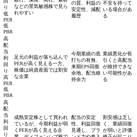
回
の質、利益の
不安を持って
などの景気敏感株で見ら
り
安定性、減配
いる場合があ
れやすい
低
履歴
る
PER
低
PBR
高
配
当
今期業績の底
業績悪化が長
足元の利益が落ち込んで
利
打ちの有無、
引くと高配当
PERが高く見える一方、
回
来期EPS回復
が維持できな
株価は純資産面では割安
り
余地、配当維
い可能性があ
な企業
高
持余力
る
PER
低
PBR
高
配
当
成熟安定株として買われ
配当の安定
割安感は乏し
利
ているが、今期利益が弱
性、利益回復
く、業績回復
回
くPERが高く見える企
見通し、ブラ
が弱いと評価
り
業。ディフェンシブ株で
ンド力や参入
修正が起こり