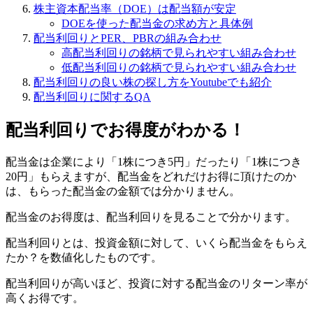
株主資本配当率（DOE）は配当額が安定
DOEを使った配当金の求め方と具体例
配当利回りとPER、PBRの組み合わせ
高配当利回りの銘柄で見られやすい組み合わせ
低配当利回りの銘柄で見られやすい組み合わせ
配当利回りの良い株の探し方をYoutubeでも紹介
配当利回りに関するQA
配当利回りでお得度がわかる！
配当金は企業により「1株につき5円」だったり「1株につき
20円」もらえますが、配当金をどれだけお得に頂けたのか
は、もらった配当金の金額では分かりません。
配当金のお得度は、
配当利回り
を見ることで分かります。
配当利回りとは、
投資金額に対して、いくら配当金をもらえ
たか？
を数値化したものです。
配当利回りが高いほど、投資に対する配当金のリターン率が
高くお得
です。