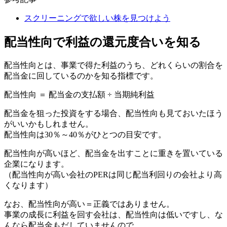
スクリーニングで欲しい株を見つけよう
配当性向で利益の還元度合いを知る
配当性向とは、事業で得た利益のうち、どれくらいの割合を
配当金に回しているのかを知る指標です。
配当性向 ＝ 配当金の支払額 ÷ 当期純利益
配当金を狙った投資をする場合、
配当性向も見ておいたほう
がいい
かもしれません。
配当性向は
30％～40％
がひとつの目安です。
配当性向が高いほど、配当金を出すことに重きを置いている
企業
になります。
（配当性向が高い会社のPERは同じ配当利回りの会社より高
くなります）
なお、配当性向が高い＝正義ではありません。
事業の成長に利益を回す会社は、配当性向は低いですし、な
んなら配当金もだしていませんので。