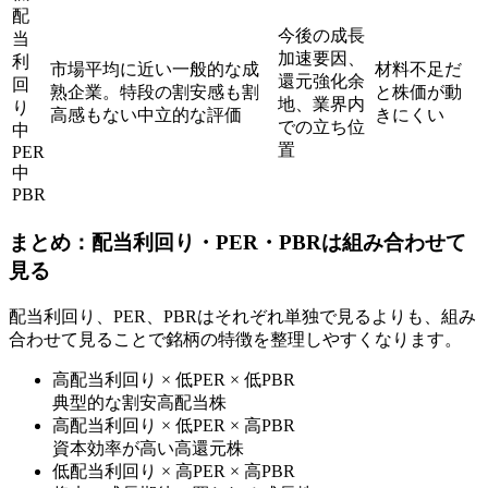
配
今後の成長
当
加速要因、
利
市場平均に近い一般的な成
材料不足だ
還元強化余
回
熟企業。特段の割安感も割
と株価が動
地、業界内
り
高感もない中立的な評価
きにくい
での立ち位
中
置
PER
中
PBR
まとめ：配当利回り・PER・PBRは組み合わせて
見る
配当利回り、PER、PBRはそれぞれ単独で見るよりも、組み
合わせて見ることで銘柄の特徴を整理しやすくなります。
高配当利回り × 低PER × 低PBR
典型的な割安高配当株
高配当利回り × 低PER × 高PBR
資本効率が高い高還元株
低配当利回り × 高PER × 高PBR