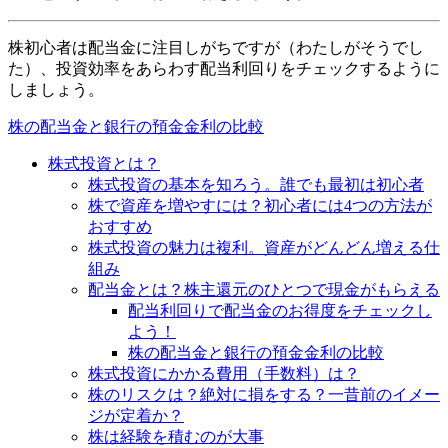
株初心者は配当金に注目しがちですが
（わたしがそうでし
た）
、投資効率をあらわす配当利回りをチェックするように
しましょう。
株の配当金と銀行の預金金利の比較
株式投資とは？
株式投資の基本を知ろう。誰でも最初は初心者
株で資産を増やすには？初心者には4つの方法が
おすすめ
株式投資の魅力は複利。資産がどんどん増える仕
組み
配当金とは？株主還元のひとつで現金がもらえる
配当利回りで配当金のお得度をチェックし
よう！
株の配当金と銀行の預金金利の比較
株式投資にかかる費用（手数料）は？
株のリスクは？絶対に損をする？一昔前のイメー
ジが定着か？
株は経験を積むのが大事