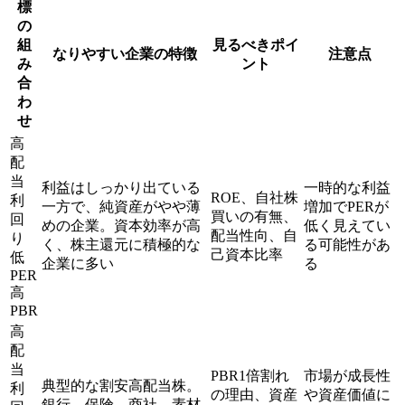
標
の
組
見るべきポイ
なりやすい企業の特徴
注意点
み
ント
合
わ
せ
高
配
当
利益はしっかり出ている
一時的な利益
ROE、自社株
利
一方で、純資産がやや薄
増加でPERが
買いの有無、
回
めの企業。資本効率が高
低く見えてい
配当性向、自
り
く、株主還元に積極的な
る可能性があ
己資本比率
低
企業に多い
る
PER
高
PBR
高
配
当
PBR1倍割れ
市場が成長性
典型的な割安高配当株。
利
の理由、資産
や資産価値に
銀行、保険、商社、素材