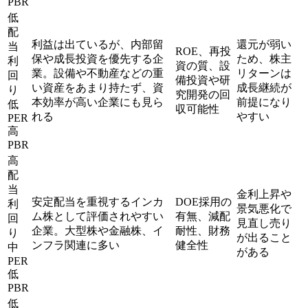
PBR
低
配
利益は出ているが、内部留
還元が弱い
当
ROE、再投
保や成長投資を優先する企
ため、株主
利
資の質、設
業。設備や不動産などの重
リターンは
回
備投資や研
い資産をあまり持たず、資
成長継続が
り
究開発の回
本効率が高い企業にも見ら
前提になり
低
収可能性
れる
やすい
PER
高
PBR
高
配
当
金利上昇や
安定配当を重視するインカ
DOE採用の
利
景気悪化で
ム株として評価されやすい
有無、減配
回
見直し売り
企業。大型株や金融株、イ
耐性、財務
り
が出ること
ンフラ関連に多い
健全性
中
がある
PER
低
PBR
低