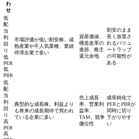
わ
せ
低
配
割安のまま
当
資産価値、
長く放置さ
利
市場評価が低い割安株。成
構造改革の
れるバリュ
回
熟産業や不人気業種、業績
進捗、株主
ートラップ
り
停滞企業で多い
還元余地
の可能性が
低
ある
PER
低
PBR
低
配
当
売上成長
成長鈍化で
利
典型的な成長株。利益より
率、営業利
PERとPBRが
回
も将来の成長期待で買われ
益率、
同時に切り
り
ている企業に多い
TAM、競争
下がりやす
高
優位性
い
PER
高