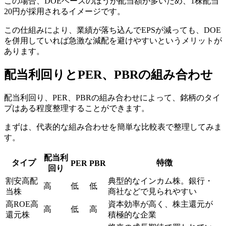
この場合、DOEベースのほうが配当額が多いため、
1株配当
20円が採用されるイメージ
です。
この仕組みにより、業績が落ち込んでEPSが減っても、DOE
を併用していれば急激な減配を避けやすいというメリットが
あります。
配当利回りとPER、PBRの組み合わせ
配当利回り、PER、PBRの組み合わせによって、銘柄のタイ
プはある程度整理することができます。
まずは、代表的な組み合わせを簡単な比較表で整理してみま
す。
配当利
タイプ
特徴
PER
PBR
回り
割安高配
典型的なインカム株。銀行・
高
低
低
当株
商社などで見られやすい
高ROE高
資本効率が高く、株主還元が
高
低
高
還元株
積極的な企業