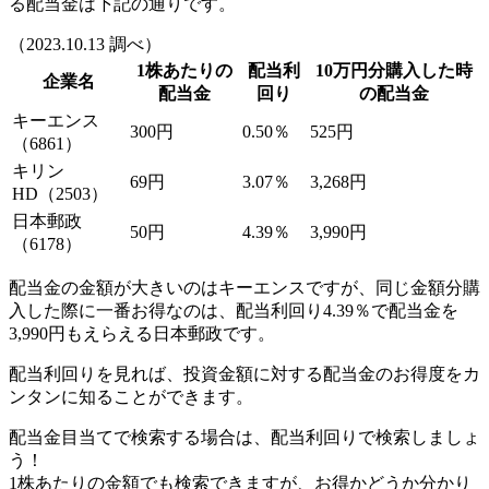
る配当金は下記の通りです。
（2023.10.13 調べ）
1株あたりの
配当利
10万円分購入した時
企業名
配当金
回り
の配当金
キーエンス
300円
0.50％
525円
（6861）
キリン
69円
3.07％
3,268円
HD（2503）
日本郵政
50円
4.39％
3,990円
（6178）
配当金の金額が大きいのはキーエンスですが、同じ金額分購
入した際に一番お得なのは、配当利回り4.39％で配当金を
3,990円もえらえる日本郵政です。
配当利回りを見れば、
投資金額に対する配当金のお得度をカ
ンタンに知る
ことができます。
配当金目当てで検索する場合は、
配当利回りで検索
しましょ
う！
1株あたりの金額でも検索できますが、お得かどうか分かり