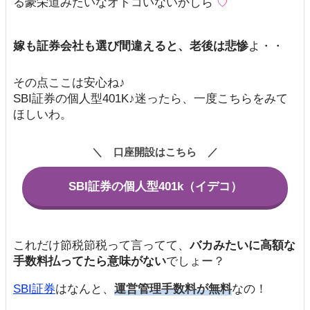
る豪栄道みたいなオトコいないかしら
♡
嫁も証券会社も選び間違えると、老後は悲惨
よ・・
その点ここは安心ね♪
SBI証券の個人型401K♪迷ったら、一度こちらをみて
ほしいわ。
口座開設はこちら
SBI証券の個人型401k（イデコ）
これだけ節税節税って言ってて、
バカみたいに高額な
手数料払ってたら意味がない
でしょー？
SBI証券
はなんと、
運営管理手数料が無料
なの！