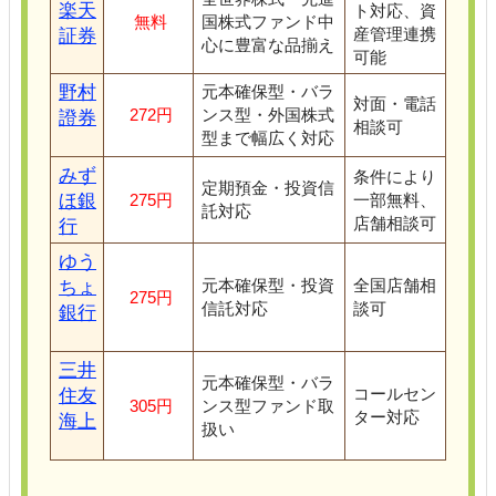
楽天
ト対応、資
無料
国株式ファンド中
産管理連携
証券
心に豊富な品揃え
可能
野村
元本確保型・バラ
対面・電話
272円
ンス型・外国株式
證券
相談可
型まで幅広く対応
みず
条件により
定期預金・投資信
ほ銀
275円
一部無料、
託対応
店舗相談可
行
ゆう
元本確保型・投資
全国店舗相
ちょ
275円
信託対応
談可
銀行
三井
元本確保型・バラ
コールセン
住友
305円
ンス型ファンド取
ター対応
海上
扱い