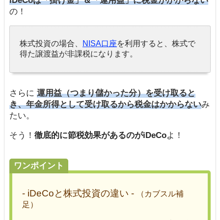
iDeCoは「掛け金」＆「運用益」に税金がかからない
の！
株式投資の場合、
NISA口座
を利用すると、株式で
得た譲渡益が非課税になります。
さらに
運用益（つまり儲かった分）を受け取ると
き、年金所得として受け取るから税金はかからない
み
たい。
そう！
徹底的に節税効果があるのがiDeCo
よ！
ワンポイント
- iDeCoと株式投資の違い -
（カブスル補
足）