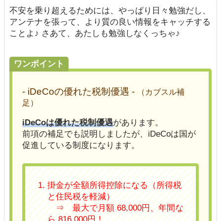
不安を乗り超えるためには、やっぱり日々勉強だし、
アンテナを張って、より質の良い情報をキャッチする
ことよ♪ さあて、あたしも勉強しなくっちゃ♪
ワンポイント
- iDeCoの優れた税制優遇 -
（カブスル補
足）
iDeCoは優れた税制優遇
があります。
前項の補足でも説明しましたが、iDeCoは国が
促進している制度になります。
掛金が全額所得控除になる（所得税
と住民税を軽減）
⇒ 最大で
月額 68,000円
、
年間な
ら 816,000円
！