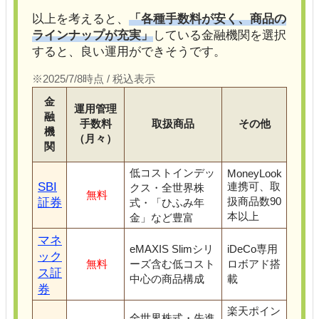
以上を考えると、
「各種手数料が安く、商品の
ラインナップが充実」
している金融機関を選択
すると、良い運用ができそうです。
※2025/7/8時点 / 税込表示
金
運用管理
融
手数料
取扱商品
その他
機
（月々）
関
低コストインデッ
MoneyLook
SBI
連携可、取
クス・全世界株
無料
扱商品数90
証券
式・「ひふみ年
本以上
金」など豊富
マネ
eMAXIS Slimシリ
iDeCo専用
ック
無料
ーズ含む低コスト
ロボアド搭
ス証
中心の商品構成
載
券
楽天ポイン
全世界株式・先進