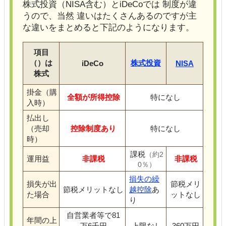
株式投資（NISA含む）とiDeCoでは 制度が違
うので、当然 違いはたくさんあるのですが主
な違いをまとめると下記のようになります。
項目
（）は
株式投資
iDeCo
NISA
株式
掛金（購
全額が所得控除
特になし
入時）
払出し
（売却
控除制度あり
特になし
時）
課税
（約2
運用益
非課税
非課税
0％）
損失の繰
損失が出
節税メリ
節税メリットなし
越控除
あ
た場合
ットなし
り
自営業者等で81
年間の上
万6千円
上限なし
360万円