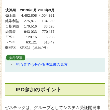
決算期
2019年3月
2018年3月
売上高
4,482,808
4,004,951
経常利益
275,877
134,639
当期利益
179,516
83,628
純資産
943,033
770,117
EPS
※
120.16
55.98
BPS
※
631.21
515.47
※EPS、BPSは（単位/円）
参考記事
初心者でも分かる決算書の見方
IPO参加のポイント
ゼネテックは、グループとしてシステム受託開発事