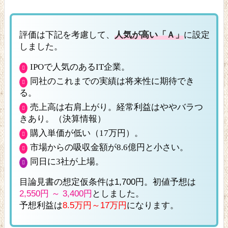
評価は下記を考慮して、
人気が高い「Ａ」
に設定
しました。
IPOで人気のあるIT企業。
同社のこれまでの実績は将来性に期待でき
る。
売上高は右肩上がり。経常利益はややバラつ
きあり。（決算情報）
購入単価が低い（17万円）。
市場からの吸収金額が8.6億円と小さい。
同日に3社が上場。
目論見書の想定仮条件は1,700円。初値予想は
2,550円 ～ 3,400円
としました。
予想利益は
8.5万円～17万円
になります。