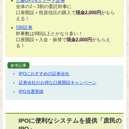
三菱UFJ eスマート証券
全体の2～3割の委託幹事に
口座開設＋投資信託の購入で
現金2,000円
がもら
える！
SBI証券
幹事数は9割以上とかなり多い！
口座開設＋入金・振替で
現金2,000円
がもらえ
る！
参考記事
IPOにおすすめの証券会社
証券会社のお得な口座開設キャンペーン
IPO当選実績
IPOに便利なシステムを提供「庶民の
IPO」