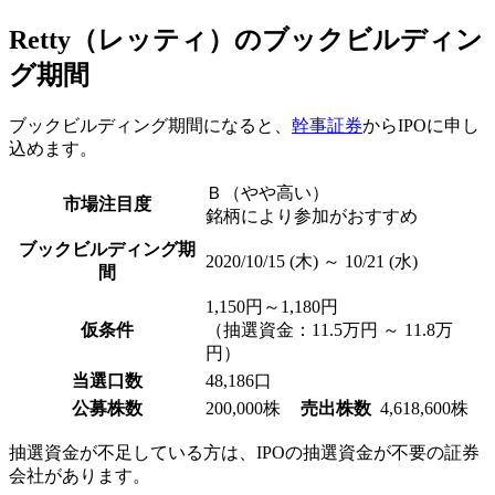
Retty（レッティ）のブックビルディン
グ期間
ブックビルディング期間になると、
幹事証券
からIPOに申し
込めます。
Ｂ（やや高い）
市場注目度
銘柄により参加がおすすめ
ブックビルディング期
2020/10/15 (木) ～ 10/21 (水)
間
1,150円～1,180円
仮条件
（抽選資金：11.5万円 ～ 11.8万
円）
当選口数
48,186口
公募株数
200,000株
売出株数
4,618,600株
抽選資金が不足している方は、
IPOの抽選資金が不要の証券
会社
があります。