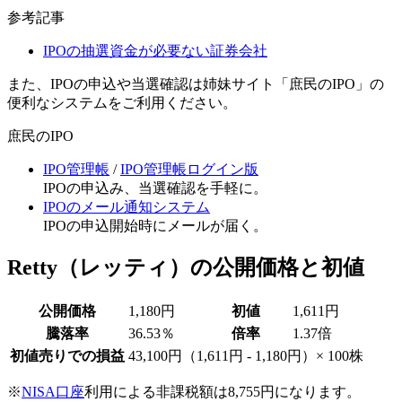
参考記事
IPOの抽選資金が必要ない証券会社
また、IPOの申込や当選確認は姉妹サイト「庶民のIPO」の
便利なシステムをご利用ください。
庶民のIPO
IPO管理帳
/
IPO管理帳ログイン版
IPOの申込み、当選確認を手軽に。
IPOのメール通知システム
IPOの申込開始時にメールが届く。
Retty（レッティ）の公開価格と初値
公開価格
1,180円
初値
1,611円
騰落率
36.53％
倍率
1.37倍
初値売りでの損益
43,100円
（1,611円 - 1,180円）× 100株
※
NISA口座
利用による非課税額は8,755円になります。