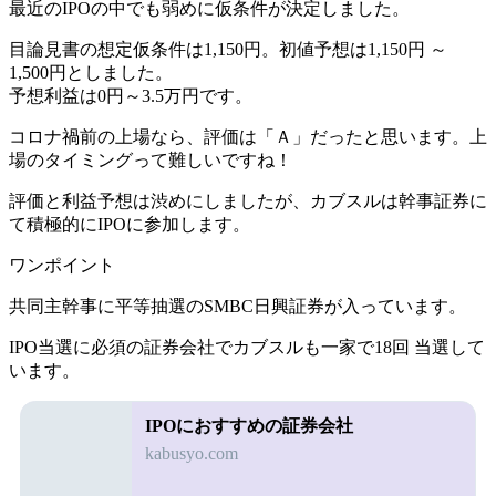
最近のIPOの中でも弱めに仮条件が決定しました。
目論見書の想定仮条件は1,150円。初値予想は
1,150円 ～
1,500円
としました。
予想利益は
0円～3.5万円
です。
コロナ禍前の上場なら、評価は「Ａ」だったと思います。上
場のタイミングって難しいですね！
評価と利益予想は渋めにしましたが、カブスルは幹事証券に
て積極的にIPOに参加します。
ワンポイント
共同主幹事に平等抽選のSMBC日興証券が入っています。
IPO当選に必須の証券会社
でカブスルも一家で18回 当選して
います。
IPOにおすすめの証券会社
kabusyo.com