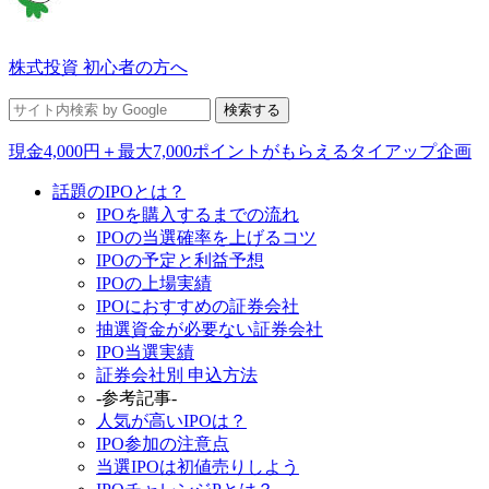
株式投資 初心者の方へ
現金4,000円＋最大7,000ポイントがもらえるタイアップ企画
話題のIPOとは？
IPOを購入するまでの流れ
IPOの当選確率を上げるコツ
IPOの予定と利益予想
IPOの上場実績
IPOにおすすめの証券会社
抽選資金が必要ない証券会社
IPO当選実績
証券会社別 申込方法
-参考記事-
人気が高いIPOは？
IPO参加の注意点
当選IPOは初値売りしよう