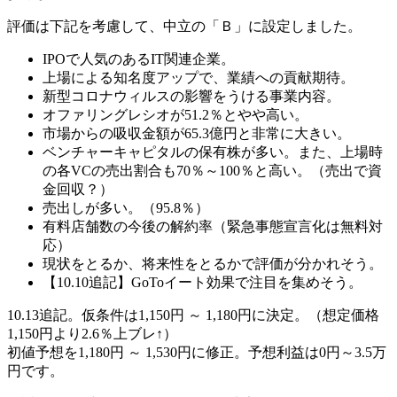
評価は下記を考慮して、
中立の「Ｂ」
に設定しました。
IPOで人気のあるIT関連企業。
上場による知名度アップで、業績への貢献期待。
新型コロナウィルスの影響をうける事業内容。
オファリングレシオが51.2％とやや高い。
市場からの吸収金額が65.3億円と非常に大きい。
ベンチャーキャピタルの保有株が多い。また、上場時
の各VCの売出割合も70％～100％と高い。
（売出で資
金回収？）
売出しが多い。
（95.8％）
有料店舗数の今後の解約率（緊急事態宣言化は無料対
応）
現状をとるか、将来性をとるかで評価が分かれそう。
【10.10追記】GoToイート効果で注目を集めそう。
10.13追記。仮条件は1,150円 ～ 1,180円に決定。（想定価格
1,150円より
2.6％上ブレ↑
）
初値予想を
1,180円 ～ 1,530円
に修正。予想利益は
0円～3.5万
円
です。