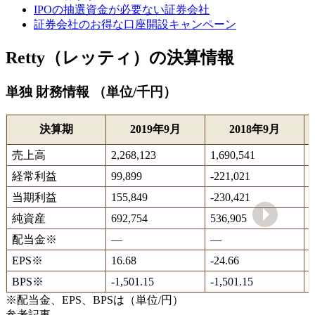
IPOの抽選資金が必要ない証券会社
証券会社のお得な口座開設キャンペーン
Retty（レッティ）の決算情報
単独 財務情報 （単位/千円）
決算期
2019年9月
2018年9月
売上高
2,268,123
1,690,541
1
経常利益
99,899
-221,021
-
当期利益
155,849
-230,421
-
純資産
692,754
536,905
7
配当金
※
―
―
EPS
※
16.68
-24.66
-
BPS
※
-1,501.15
-1,501.15
-
※配当金、EPS、BPSは（単位/円）
参考記事