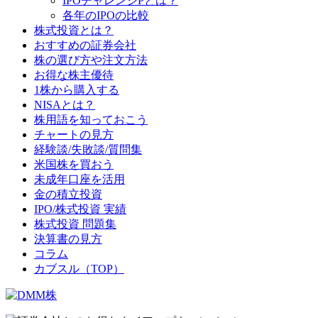
IPOチャレンジPとは？
各年のIPOの比較
株式投資とは？
おすすめの証券会社
株の選び方や注文方法
お得な株主優待
1株から購入する
NISAとは？
株用語を知っておこう
チャートの見方
経験談/失敗談/質問集
米国株を買おう
未成年口座を活用
金の積立投資
IPO/株式投資 実績
株式投資 問題集
決算書の見方
コラム
カブスル（TOP）