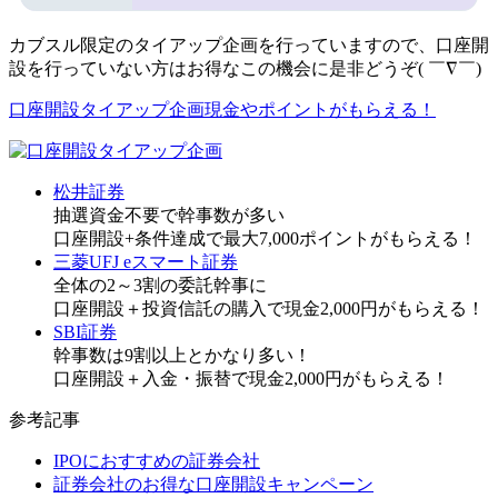
カブスル限定のタイアップ企画を行っていますので、口座開
設を行っていない方はお得なこの機会に是非どうぞ( ￣∇￣)
口座開設タイアップ企画
現金やポイントがもらえる！
松井証券
抽選資金不要で幹事数が多い
口座開設+条件達成で
最大7,000ポイント
がもらえる！
三菱UFJ eスマート証券
全体の2～3割の委託幹事に
口座開設＋投資信託の購入で
現金2,000円
がもらえる！
SBI証券
幹事数は9割以上とかなり多い！
口座開設＋入金・振替で
現金2,000円
がもらえる！
参考記事
IPOにおすすめの証券会社
証券会社のお得な口座開設キャンペーン