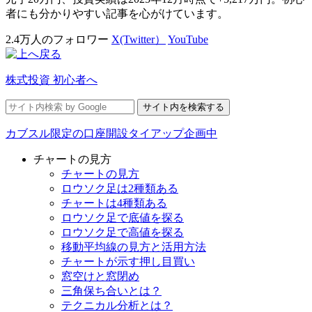
者にも分かりやすい記事を心がけています。
2.4万人のフォロワー
X(Twitter）
YouTube
株式投資 初心者へ
カブスル限定の口座開設タイアップ企画中
チャートの見方
チャートの見方
ロウソク足は2種類ある
チャートは4種類ある
ロウソク足で底値を探る
ロウソク足で高値を探る
移動平均線の見方と活用方法
チャートが示す押し目買い
窓空けと窓閉め
三角保ち合いとは？
テクニカル分析とは？