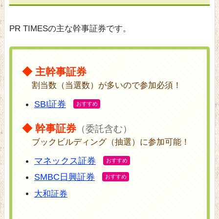
PR TIMESの主な幹事証券です。
◆ 主幹事証券
割当数（当選数）が多いので参加必須！
SBI証券
◆ 幹事証券
（委託含む）
ブックビルディング（抽選）に参加可能！
マネックス証券
SMBC日興証券
大和証券