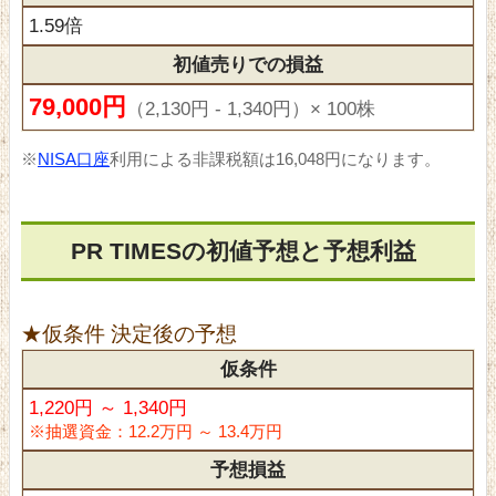
1.59倍
初値売りでの損益
79,000円
（2,130円 - 1,340円）× 100株
※
NISA口座
利用による非課税額は16,048円になります。
PR TIMESの初値予想と予想利益
★仮条件 決定後の予想
仮条件
1,220円 ～ 1,340円
※抽選資金：12.2万円 ～ 13.4万円
予想損益