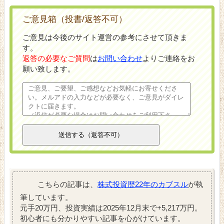
ご意見箱（投書/返答不可）
ご意見は今後のサイト運営の参考にさせて頂きま
す。
返答の必要なご質問
は
お問い合わせ
よりご連絡をお
願い致します。
こちらの記事は、
株式投資歴22年のカブスル
が執
筆しています。
元手20万円、投資実績は2025年12月末で+5,217万円。
初心者にも分かりやすい記事を心がけています。