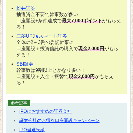
松井証券
抽選資金不要で幹事数が多い
口座開設+条件達成で
最大7,000ポイント
がもらえ
る！
三菱UFJ eスマート証券
全体の2～3割の委託幹事に
口座開設＋投資信託の購入で
現金2,000円
がもら
える！
SBI証券
幹事数は9割以上とかなり多い！
口座開設＋入金・振替で
現金2,000円
がもらえ
る！
参考記事
IPOにおすすめの証券会社
証券会社のお得な口座開設キャンペーン
IPO当選実績