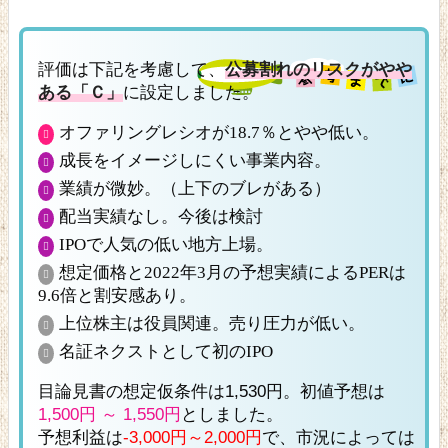
評価は下記を考慮して、
公募割れのリスクがやや
ある「Ｃ」
に設定しました。
オファリングレシオが18.7％とやや低い。
成長をイメージしにくい事業内容。
業績が微妙。（上下のブレがある）
配当実績なし。今後は検討
IPOで人気の低い地方上場。
想定価格と2022年3月の予想実績によるPERは
9.6倍と割安感あり。
上位株主は役員関連。売り圧力が低い。
名証ネクストとして初のIPO
目論見書の想定仮条件は1,530円。初値予想は
1,500円 ～ 1,550円
としました。
予想利益は
-3,000円～2,000円
で、市況によっては