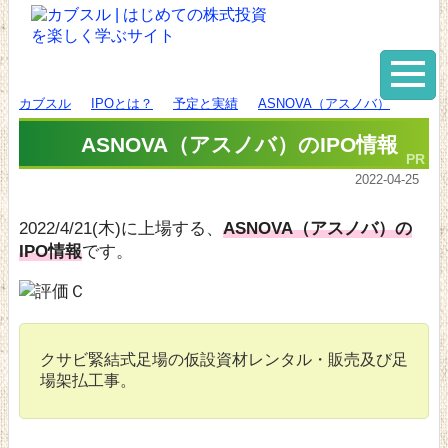
カブスル
IPOとは？
予定と実績
ASNOVA（アスノバ）
ASNOVA（アスノバ）のIPO情報
2022-04-25
2022/4/21(木)に上場する、
ASNOVA（アスノバ）の
IPO情報
です。
クサビ緊結式足場の仮設資材レンタル・販売及び足
場架払工事。