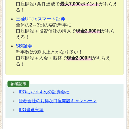
口座開設+条件達成で
最大7,000ポイント
がもらえ
る！
三菱UFJ eスマート証券
全体の2～3割の委託幹事に
口座開設＋投資信託の購入で
現金2,000円
がもら
える！
SBI証券
幹事数は9割以上とかなり多い！
口座開設＋入金・振替で
現金2,000円
がもらえ
る！
参考記事
IPOにおすすめの証券会社
証券会社のお得な口座開設キャンペーン
IPO当選実績