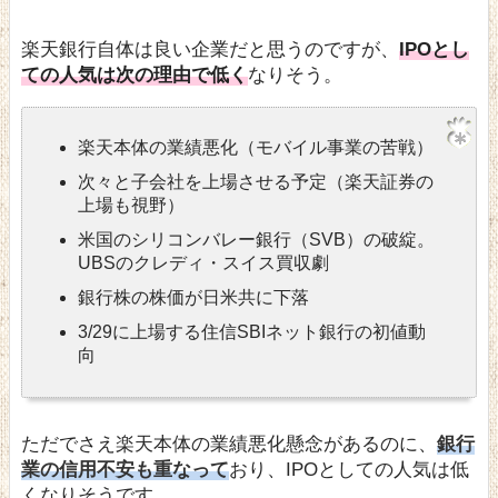
楽天銀行自体は良い企業だと思うのですが、
IPOとし
ての人気は次の理由で低く
なりそう。
楽天本体の業績悪化（モバイル事業の苦戦）
次々と子会社を上場させる予定（楽天証券の
上場も視野）
米国のシリコンバレー銀行（SVB）の破綻。
UBSのクレディ・スイス買収劇
銀行株の株価が日米共に下落
3/29に上場する住信SBIネット銀行の初値動
向
ただでさえ楽天本体の業績悪化懸念があるのに、
銀行
業の信用不安も重なって
おり、IPOとしての人気は低
くなりそうです。