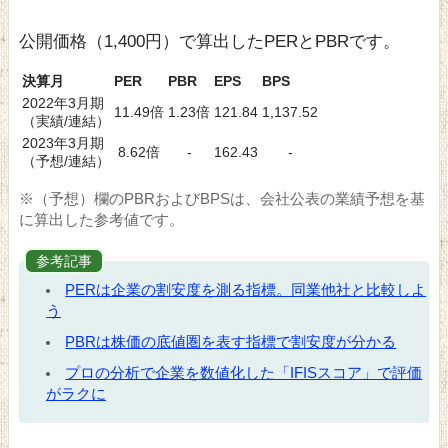
公開価格（1,400円）で算出したPERとPBRです。
決算月
PER
PBR
EPS
BPS
2022年3月期
11.49倍
1.23倍
121.84
1,137.52
（実績/連結）
2023年3月期
8.62倍
-
162.43
-
（予想/連結）
※（予想）欄のPBRおよびBPSは、会社公表の業績予想を基
に算出した参考値です。
参考記事
PERは企業の割安度を測る指標。同業他社と比較しよ
う
PBRは株価の底値圏を表す指標で割安度が分かる
プロの分析で企業を数値化した「IFISスコア」で評価
がラクに