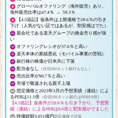
グローバルオファリング（海外販売）あり。
海外販売比率は47.4％ → 59.3％
【4.5追記】仮条件は上限価格で28.6％の引き
下げ（人気がない証ではあるが、割安感はでた）
親会社である楽天グループの換金売り感が強
い
オファリングレシオが37.6％と高い
楽天本体の業績悪化（モバイル事業の苦戦）
銀行株の株価が日米共に下落
配当金なし
（住信SBIネット銀行もなし）
売出比率が90.7％と高い
市場で敬遠される親子上場
想定価格と2023年3月の予想実績（連結）によ
るPERは11.1倍
（住信SBIネット銀行はPER9.8倍）
【4.5追記】仮条件が28.6％も引き下がり、予想実
績（連結）によるPERは8.6倍と割安感がでました
時価総額3,051億円
想定価格で試算