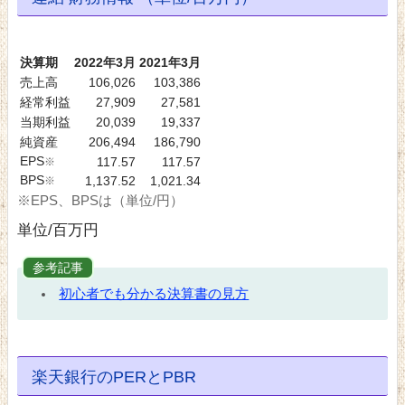
決算期
2022年3月
2021年3月
売上高
106,026
103,386
経常利益
27,909
27,581
当期利益
20,039
19,337
純資産
206,494
186,790
EPS
※
117.57
117.57
BPS
※
1,137.52
1,021.34
※EPS、BPSは（単位/円）
単位/百万円
参考記事
初心者でも分かる決算書の見方
楽天銀行のPERとPBR