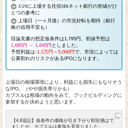
3/29に上場する住信SBIネット銀行の初値がひ
とつの参考に
上場日（一ヶ月後）の市況好転を期待（銀行
株の信用不安も）
目論見書の想定仮条件は1,795円。初値予想は
1,685円 ～ 1,845円
としました。
予想利益は
-1.1万円～5,000円
で、市況によっては
公募割れのリスクがあるIPOになります。
上場日の相場環境により、利益にも損失にもなりそう
なIPO。（やや損失寄りかも）
カブスルは相場の動向をみて、ブックビルディングに
参加するか決めようと思います。
【4.8追記】仮条件の価格が引き下がり割安感はで
ましたが、カブスルは参加を見送りました。