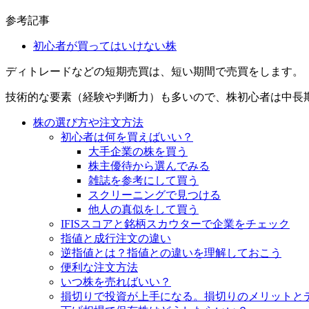
参考記事
初心者が買ってはいけない株
ディトレードなどの短期売買は、短い期間で売買をします。
技術的な要素（経験や判断力）も多いので、
株初心者は中長
株の選び方や注文方法
初心者は何を買えばいい？
大手企業の株を買う
株主優待から選んでみる
雑誌を参考にして買う
スクリーニングで見つける
他人の真似をして買う
IFISスコアと銘柄スカウターで企業をチェック
指値と成行注文の違い
逆指値とは？指値との違いを理解しておこう
便利な注文方法
いつ株を売ればいい？
損切りで投資が上手になる。損切りのメリットと