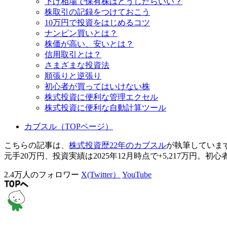
下げ相場で保有株はどうしたらいい？
株取引の記録をつけておこう
10万円で投資をはじめるコツ
ナンピン買いとは？
株価が高い、安いとは？
信用取引とは？
さまざまな投資法
順張りと逆張り
初心者が買ってはいけない株
株式投資に便利な管理エクセル
株式投資に便利な自動計算ツール
カブスル（TOPページ）
こちらの記事は、
株式投資歴22年のカブスル
が執筆していま
元手20万円、投資実績は2025年12月時点で+5,217万円
2.4万人のフォロワー
X(Twitter）
YouTube