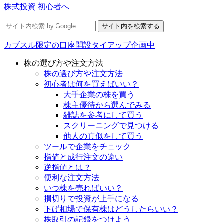
株式投資 初心者へ
カブスル限定の口座開設タイアップ企画中
株の選び方や注文方法
株の選び方や注文方法
初心者は何を買えばいい？
大手企業の株を買う
株主優待から選んでみる
雑誌を参考にして買う
スクリーニングで見つける
他人の真似をして買う
ツールで企業をチェック
指値と成行注文の違い
逆指値とは？
便利な注文方法
いつ株を売ればいい？
損切りで投資が上手になる
下げ相場で保有株はどうしたらいい？
株取引の記録をつけよう