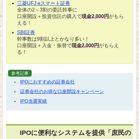
三菱UFJ eスマート証券
全体の2～3割の委託幹事に
口座開設＋投資信託の購入で
現金2,000円
がもら
える！
SBI証券
幹事数は9割以上とかなり多い！
口座開設＋入金・振替で
現金2,000円
がもらえ
る！
参考記事
IPOにおすすめの証券会社
証券会社のお得な口座開設キャンペーン
IPO当選実績
IPOに便利なシステムを提供「庶民の