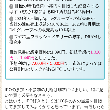
目標の時価総額1.5兆円を目指した経営をする
はず（想定価格による時価総額は7,493億円）
2024年3月期はAppleグループへの販売高が、
当社の連結売上収益の10％以上、2023年3月期は
Dellグループへの販売高も10％以上
NAND型フラッシュメモリーの専業。DRAMも
研究中
目論見書の想定価格は1,390円。初値予想は
1,320
円 ～ 1,440円
としました。
予想利益は
-7,000円～5,000円
で、市況によっては
公募割れのリスクがあるIPOになります。
IPOの参加・不参加の判断は非常に悩ましい。特に急
いで買う必要もなさそう。
とはいえ、IPO好きとしては100株のみの当選を目指
して参加してみようかなと思っています。当選したら