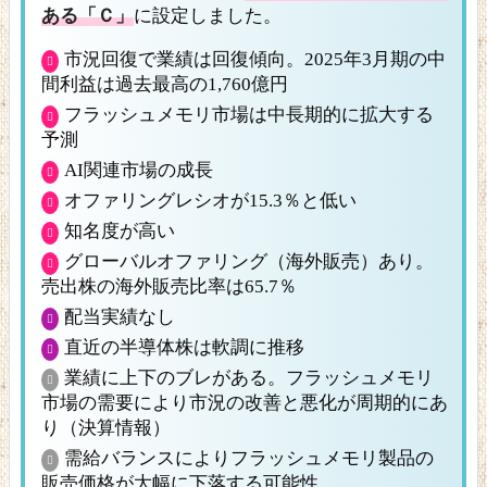
ある「Ｃ」
に設定しました。
市況回復で業績は回復傾向。2025年3月期の中
間利益は過去最高の1,760億円
フラッシュメモリ市場は中長期的に拡大する
予測
AI関連市場の成長
オファリングレシオが15.3％と低い
知名度が高い
グローバルオファリング（海外販売）あり。
売出株の海外販売比率は65.7％
配当実績なし
直近の半導体株は軟調に推移
業績に上下のブレがある。フラッシュメモリ
市場の需要により市況の改善と悪化が周期的にあ
り（決算情報）
需給バランスによりフラッシュメモリ製品の
販売価格が大幅に下落する可能性