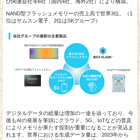
び関連会社等6社（国内4社、海外2社）により構成。
NAND型フラッシュメモリーの売上高で世界3位。（1
位はサムスン電子、2位はSKグループ）
デジタルデータの総量は増加の一途を辿っており、今
後もAIの発展を筆頭にクラウド、5G、IoTなどの普及
によりメモリが果たす役割が重要になることが見込ま
れます。世界における生成データ量は、2023年から