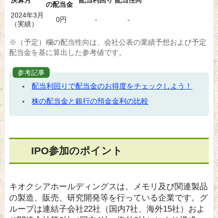
決算月
配当利回り
配当性向
の配当金
2024年3月
0円
-
-
（実績）
※（予定）欄の配当性向は、会社公表の業績予想および予定
配当金を基に算出した参考値です。
参考記事
配当利回りで配当金のお得度をチェックしよう！
株の配当金と銀行の預金金利の比較
IPO参加のポイント
キオクシアホールディングスは、メモリ及び関連製品
の製造、販売、研究開発等を行っている企業です。グ
ループは連結子会社22社（国内7社、海外15社）およ