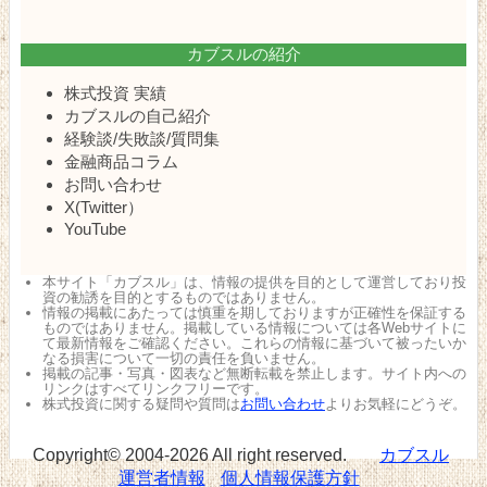
カブスルの紹介
株式投資 実績
カブスルの自己紹介
経験談/失敗談/質問集
金融商品コラム
お問い合わせ
X(Twitter）
YouTube
本サイト「カブスル」は、情報の提供を目的として運営しており投
資の勧誘を目的とするものではありません。
情報の掲載にあたっては慎重を期しておりますが正確性を保証する
ものではありません。掲載している情報については各Webサイトに
て最新情報をご確認ください。これらの情報に基づいて被ったいか
なる損害について一切の責任を負いません。
掲載の記事・写真・図表など無断転載を禁止します。サイト内への
リンクはすべてリンクフリーです。
株式投資に関する疑問や質問は
お問い合わせ
よりお気軽にどうぞ。
Copyright© 2004-2026 All right reserved.
カブスル
運営者情報
個人情報保護方針