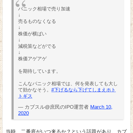
パニック相場で売り加速
↓
売るものなくなる
↓
株価が横ばい
↓
減税策などがでる
↓
株価アゲアゲ
を期待しています。
こんなパニック相場では、何を発表しても大し
て効かなそう。
#下げるなら下げてしまえホト
トギス
— カブスル@庶民のIPO運営者
March 10,
2020
当時、二番底がいつ来るか？という話題があり、カブ