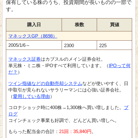
保有している株のうち、投資期間が長いものの一部で
す。
購入日
株数
買値
マネックスGP（8698）
2005/1/6～
2300
225
マネックス証券
はカブスルのメイン証券会社。
単元株・ミニ株・IPOすべて利用しています。（
IPOって何
だ？
）
ツイン指値などの自動売却システム
などが使いやすく、日
中取引が見られないサラリーマンには心強い証券会社。
（
愛用している理由
）
コロナショック時に400株→1,300株へ買い増しました。
ブ
ログ
コインチェック事業も好調で、どんどん買い増しへ。
もらった配当金の合計：
21回：35,840円
。