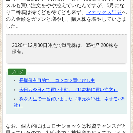
スルも買い注文をやや控えていたんですが、5月にな
り二番底は待てども待てども来ず、
マネックス証券
へ
の入金額をガツンと増やし、購入株を増やしていきま
した。
2020年12月30日時点で単元株は、35社/7,200株を
保有。
ブログ
長期保有目的で、コツコツ買い戻し中
今日も今日とて買い出動。（11銘柄に買い注文）
株を人生で一番買いました（単元株17社、ネオモバ9
社）
なお、個人的にはコロナショックは投資チャンスだと
思っていたので、初心者でも株投資をやってみようと