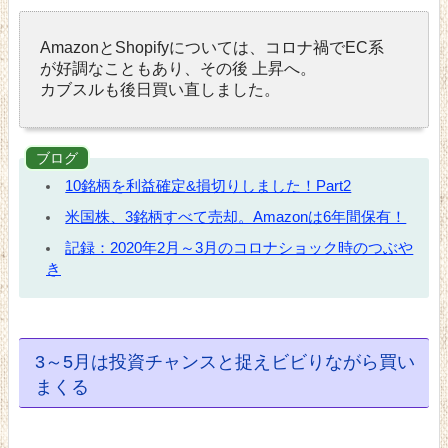
AmazonとShopifyについては、コロナ禍でEC系
が好調なこともあり、その後 上昇へ。
カブスルも後日買い直しました。
ブログ
10銘柄を利益確定&損切りしました！Part2
米国株、3銘柄すべて売却。Amazonは6年間保有！
記録：2020年2月～3月のコロナショック時のつぶや
き
3～5月は投資チャンスと捉えビビりながら買い
まくる