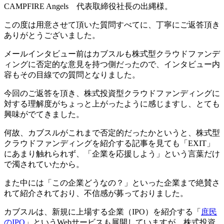
CAMPFIRE Angels 代表取締役社長の出縄様。
この度は用意させて頂いた質問すべてに、丁寧にご返答頂き
ありがとうございました。
メールインタビュー前はカブスルも株式型クラウドファンデ
ィングに否定的な意見を持つ側だったので、インタビュー内
容もその目線での質問となりました。
今回のご返答を頂き、株式投資型クラウドファンディングに
対する
理解度がちょっと上がったように感じますし、とても
興味
がでてきました。
何故、カブスルがこれまで否定的だったかというと、株式型
クラウドファンディングを紹介する記事を見ても「EXIT」
にあまり触れられず、「企業を応援しよう」という言葉だけ
で濁されていたから。
また中には「この企業どうなの？」といった企業まで絶賛さ
れて紹介されており、不信感が募っておりました。
カブスルは、新規に上場する企業（IPO）を紹介する「
庶民
のIPO
」というWebサービスも展開していますが、株式投資