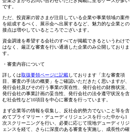
企業さまからお問い合わせいただき掲載に至るケースが多い
です。
ただ、投資家の皆さまが注目している企業や事業領域の案件
を組成するべく、展示会へ出展するなど、魅力的な企業との
接点は増やしているところでございます。
資金調達を希望する会社のすべてが掲載できるというわけで
はなく、
厳正な審査を行い通過した企業のみ公開
しておりま
す。
・審査内容について
詳しくは
取扱要領ページに記載
しております「主な審査項
目、審査の手法の概要」をご確認いただきたく思いますが、
発行会社及びその行う事業の実在性、発行会社の財務状況、
発行会社の事業計画の妥当性、発行会社の法令遵守状況を含
む社会性など10項目を中心に審査を行っています。
まず企業等の情報を収集し、反社会的勢力でないこと等を含
めてプライマリー・デューディリジェンスを行った中から1
次スクリーニングを行い、必要に応じて現地デューディリジ
ェンスを経て、さらに深度のある審査を実施し、成長性の確