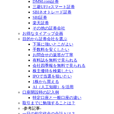
DMM.com証券
三菱UFJ eスマート証券
SBIネオトレード証券
SBI証券
楽天証券
その他の証券会社
お得なタイアップ企画
目的から証券会社を選ぶ
下落に強いとこがよい
手数料を安くしたい
お問合せの返答が丁寧
有料誌を無料で見られる
会社四季報を無料で見られる
株主優待を検索したい
IPOで当選を狙いたい
1株から買える
AI（人工知能）を活用
口座開設時の記入例
特定口座と一般口座の違い
取引までに勉強することは？
-参考記事-
一日の約定代金の合計とは？