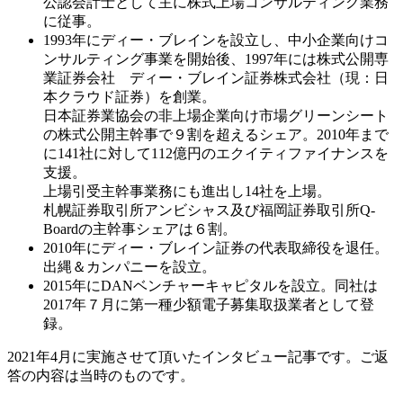
公認会計士として主に株式上場コンサルティング業務
に従事。
1993年にディー・ブレインを設立し、中小企業向けコ
ンサルティング事業を開始後、1997年には株式公開専
業証券会社 ディー・ブレイン証券株式会社（現：日
本クラウド証券）を創業。
日本証券業協会の非上場企業向け市場グリーンシート
の株式公開主幹事で９割を超えるシェア。2010年まで
に141社に対して112億円のエクイティファイナンスを
支援。
上場引受主幹事業務にも進出し14社を上場。
札幌証券取引所アンビシャス及び福岡証券取引所Q-
Boardの主幹事シェアは６割。
2010年にディー・ブレイン証券の代表取締役を退任。
出縄＆カンパニーを設立。
2015年にDANベンチャーキャピタルを設立。同社は
2017年７月に第一種少額電子募集取扱業者として登
録。
2021年4月に実施させて頂いたインタビュー記事です。ご返
答の内容は当時のものです。