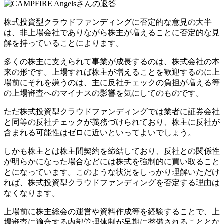
株式投資型クラウドファンディングに否定的な意見の大半
は、
非上場会社でありながら株主が増えることに否定的な見
解
を持っていることによります。
多くの株主に支えられて事業が成長するのは、株式会社の本
来の形です。上場すれば株主が増えることを歓迎するのに上
場前にそれを嫌うのは、主に反社チェックの負担が増える等
の上場審査へのマイナスの影響を気にしてのものです。
ただ株式投資型クラウドファンディングでは業者に証券会社
と同等の反社チェックが義務づけられており、
株主に反社が
含まれる可能性はゼロに近い
といってよいでしょう。
しかも株主とは株主間契約を締結しており、反社との関係性
が明らかになった場合などには株式を強制的に買い取ること
とになっています。このような状況をしっかり理解いただけ
れば、株式投資型クラウドファンディングを否定する理由は
なくなります。
上場前に株主総会の運営や資料作成等を経験することで、上
場審査に適合する内部管理体制が早期に整備されることとな