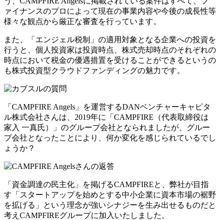
う、
CAMPFIRE Angelsに掲載されている案件はすべて、フ
ァイナンスのプロによって現在の事業内容や今後の成長性等
様々な観点から厳正な審査
を行っています。
また、「エンジェル税制」の適用対象となる企業への投資を
行うと、個人投資家は投資時点、株式売却時点のそれぞれの
時点において税金の優遇措置を受けることができるというの
も株式投資型クラウドファンディングの魅力です。
「CAMPFIRE Angels」を運営するDANベンチャーキャピタ
ル株式会社さんは、2019年に「CAMPFIRE（代表取締役は
家入 一真氏）」のグループ会社となられましたが、グルー
プ会社となったことにより、何か変化を感じられているでし
ょうか？
「資金調達の民主化」を掲げるCAMPFIREと、弊社が目指
す「スタートアップを始めとする中小企業に資本市場の裾野
を拡げる」という理念が強いシナジーを生み出せるものだと
考えCAMPFIREグループに加入いたしました。