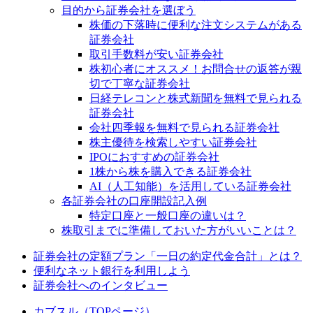
目的から証券会社を選ぼう
株価の下落時に便利な注文システムがある
証券会社
取引手数料が安い証券会社
株初心者にオススメ！お問合せの返答が親
切で丁寧な証券会社
日経テレコンと株式新聞を無料で見られる
証券会社
会社四季報を無料で見られる証券会社
株主優待を検索しやすい証券会社
IPOにおすすめの証券会社
1株から株を購入できる証券会社
AI（人工知能）を活用している証券会社
各証券会社の口座開設記入例
特定口座と一般口座の違いは？
株取引までに準備しておいた方がいいことは？
証券会社の定額プラン「一日の約定代金合計」とは？
便利なネット銀行を利用しよう
証券会社へのインタビュー
カブスル（TOPページ）