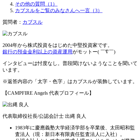
その他の質問（1）
カブスルをご覧のみなさんへ一言（3）
質問者：
カブスル
2004年から株式投資をはじめた中堅投資家です。
銀行の預金金利以上の資産運用
がモットー( ￣∇￣)
インタビューは忖度なし。普段聞けないようなことを聞いて
います。
※返答内容の「太字・色字」はカブスルが装飾しています。
【CAMPFIRE Angels 代表プロフィール】
代表取締役社長/公認会計士 出縄 良人
1983年に慶應義塾大学経済学部を卒業後、太田昭和監
査法人（現：新日本有限責任監査法人に入社）。