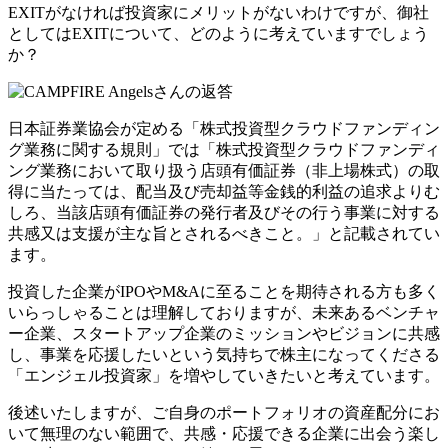
EXITがなければ投資家にメリットがないわけですが、御社
としてはEXITについて、どのように考えていますでしょう
か？
日本証券業協会が定める「株式投資型クラウドファンディン
グ業務に関する規則」では「株式投資型クラウドファンディ
ング業務において取り扱う店頭有価証券（非上場株式）の取
得に当たっては、配当及び売却益等金銭的利益の追求よりむ
しろ、当該店頭有価証券の発行者及びその行う事業に対する
共感又は支援が主な旨とされるべきこと。」と記載されてい
ます。
投資した企業がIPOやM&Aに至ることを期待される方も多く
いらっしゃることは理解しておりますが、未来あるベンチャ
ー企業、スタートアップ企業のミッションやビジョンに共感
し、
事業を応援したいという気持ちで株主になってくださる
「エンジェル投資家」を増やしていきたい
と考えています。
後述いたしますが、ご自身のポートフォリオの資産配分にお
いて
無理のない範囲で、共感・応援できる企業に出会う楽し