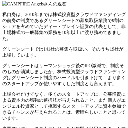
私自身は、2010年までは株式投資型クラウドファンディング
の前身の制度である
グリーンシートの募集取扱業務で9割の
シェアを占めていたディー・ブレイン証券の代表として、非
上場株式の一般募集の業務を10年以上に渡り務めて
きまし
た。
グリーンシートでは141社の募集を取扱い、そのうち19社が
上場しています。
グリーンシートはリーマンショック後のIPO激減で、制度そ
のものが消滅しましたが、
株式投資型クラウドファンディン
グはグリーンシート制度のハードルを引き下げて、より多く
のスタートアップが使いやすくした制度
とも言えます。
上場会社だけでなく、
多くのスタートアップに、公募増資に
よる資本力の増強の選択肢が与えられる
こと、また
個人がエ
ンジェル投資家として挑戦するスタートアップに資本参加で
きるチャンスが与えられる
ことは、素晴らしいことと思って
います。