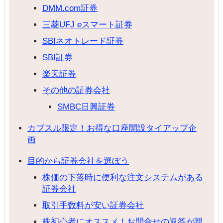
DMM.com証券
三菱UFJ eスマート証券
SBIネオトレード証券
SBI証券
楽天証券
その他の証券会社
SMBC日興証券
カブスル限定！お得な口座開設タイアップ企
画
目的から証券会社を選ぼう
株価の下落時に便利な注文システムがある
証券会社
取引手数料が安い証券会社
株初心者にオススメ！お問合せの返答が親