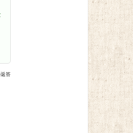
世
・
ょ