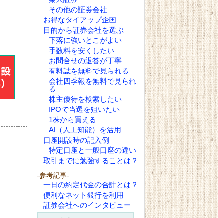
その他の証券会社
お得なタイアップ企画
目的から証券会社を選ぶ
下落に強いとこがよい
手数料を安くしたい
お問合せの返答が丁寧
有料誌を無料で見られる
会社四季報を無料で見られ
る
株主優待を検索したい
IPOで当選を狙いたい
1株から買える
AI（人工知能）を活用
口座開設時の記入例
特定口座と一般口座の違い
取引までに勉強することは？
-参考記事-
一日の約定代金の合計とは？
便利なネット銀行を利用
証券会社へのインタビュー