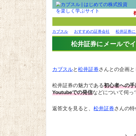
カブスル
おすすめの証券会社
松井証券に
松井証券にメールで
カブスル
と
松井証券
さんとの企画と
松井証券の魅力である
初心者への手
Youtubeでの発信
などについて伺っ
返答文を見ると、
松井証券
さんの特