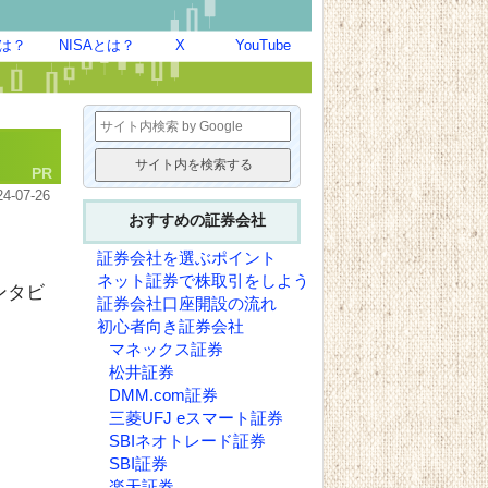
とは？
NISAとは？
X
YouTube
24-07-26
おすすめの証券会社
）
証券会社を選ぶポイント
ネット証券で株取引をしよう
証券会社口座開設の流れ
初心者向き証券会社
マネックス証券
松井証券
DMM.com証券
三菱UFJ eスマート証券
SBIネオトレード証券
SBI証券
楽天証券